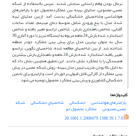
نرمال بودن وهم راستایی سنجش شدند. سپس بااستفاده از شبکه
عصبی مصنوعی، مدلهای بهینه بین عملکردمحصول جو با پارامترهای
هواشناسی وشاخصهای خشکسالی بدست آمد. ازبین مدلهای تهیه
شده، مدل با پنج ورودی شامل متوسط دمای مینیمم، تعداد ساعات
آفتابی، شاخص ناهنجاری بارش ، شاخص ترانسو تغییر یافته و شاخص
استاندارد شده بارش 24 ماهه مربوط به ایستگاه تبریز با دوره آماری 30
سال به عنوان بهترین مدل برای پیش بینی عملکرد جودر منطقه
شناخته شد. از بین شاخصهای مطالعه شده، شاخصهای نگوین، ترانسو
تغییر یافته، استاندارد شده بارش 24 ماهه و ناهنجاری بارش بیشترین
همبستگی را با عملکرد نشان دادند. این تحقیق همچنین نشان داد که
به دلیل بالا بودن ضریب تبیین مدل بهینه، روش شبکه عصبی در پیش
بینی عملکرد از کارآیی قابل قبولی برخوردار است و ازاینرو برای تخمین
خشکسالی کشاورزی و پیش بینی عملکرد محصول توصیه می شود.
کلیدواژه‌ها
پارامترهای هواشناسی
خشکسالی
شاخصهای خشکسالی
شبکه
عصبی مصنوعی
عملکرد محصول جو
20.1001.1.2008479.1388.39.1.7.6
عنوان مقاله