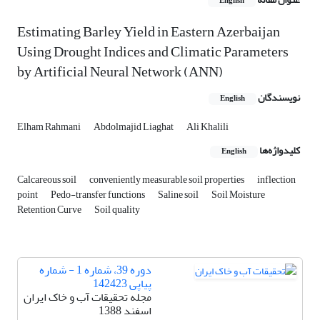
English
Estimating Barley Yield in Eastern Azerbaijan
Using Drought Indices and Climatic Parameters
by Artificial Neural Network (ANN)
نویسندگان
English
Elham Rahmani
Abdolmajid Liaghat
Ali Khalili
کلیدواژه‌ها
English
Calcareous soil
conveniently measurable soil properties
inflection
point
Pedo-transfer functions
Saline soil
Soil Moisture
Retention Curve
Soil quality
دوره 39، شماره 1 - شماره
پیاپی 142423
مجله تحقیقات آب و خاک ایران
اسفند 1388