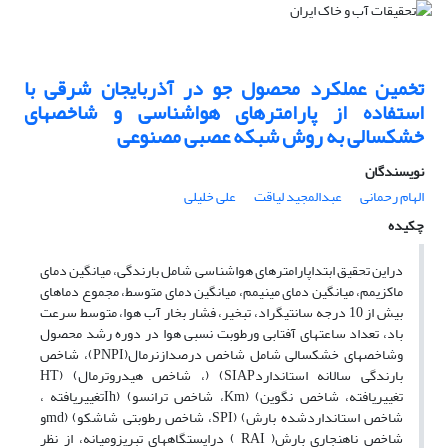
تخمین عملکرد محصول جو در آذربایجان شرقی با
استفاده از پارامترهای هواشناسی و شاخصهای
خشکسالی به روش شبکه عصبی مصنوعی
نویسندگان
الهام رحمانی
عبدالمجید لیاقت
علی خلیلی
چکیده
دراین تحقیق ابتداپارامترهای هواشناسی شامل بارندگی، میانگین دمای
ماکزیمم، میانگین دمای مینیمم، میانگین دمای متوسط، مجموع دماهای
بیش از 10 درجه سانتیگراد، تبخیر، فشار بخار آب هوا، متوسط سرعت
باد، تعداد ساعتهای آفتابی ورطوبت نسبی هوا در دوره رشد محصول
وشاخصهای خشکسالی شامل شاخص درصدازنرمال(PNPI)، شاخص
بارندگی سالانه استانداردSIAP) (، شاخص هیدروترمال) (HT
تغییریافته، شاخص نگوین) (Km، شاخص ترانسو) (Ihتغییریافته ،
شاخص استانداردشده بارش) (SPI، شاخص رطوبتی شاشکو) (mdو
شاخص ناهنجاری بارش( RAI ) درایستگاههای تبریزومیانه، از نظر