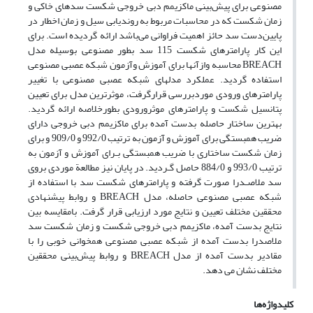
مصنوعی برای پیش‌بینی ماکزیمم دبی خروجی شکست سدهای خاکی و
زمان شکست که در محاسبات مربوط به روندیابی سیل و زمان اخطار در
پایین‌دست سد حائز اهمیت فراوانی می‌باشد ارائه گردیده است. برای
این کار پارامترهای شکست 115 سد بطور مصنوعی بوسیله مدل
BREACH محاسبه وازآنها برای آموزش وآزمون شبکه عصبی مصنوعی
استفاده گردید. عملکرد مدلهای شبکه عصبی مصنوعی با تغییر
پارامترهای ورودی موردبررسی قرارگرفت، موثرترین مدل برای تعیین
پتانسیل شکست و پارامترهای موثرورودی بطورخلاصه ارائه گردید.
بهترین ساختار حاصله بدست آمده برای ماکزیمم دبی خروجی دارای
ضریب همبستگی برای آموزش و آزمون به ترتیب 992/0 و 909/0 و برای
زمان شکست ساختاری با ضریب همبستگی بـرای آموزش و آزمون به
ترتیب 993/0 و 884/0 حاصل گـردید. در پایان نیز مطالعة موردی بروی
سد ملاصـدرا صورت گرفته و پارامترهای شکست سد با استفاده از
شبکه عصبی مصنوعی حاصله، مدل BREACH و روابط پیشنهادی
محققین مختلف تعیین و نتایج مورد ارزیابی قرار گرفت. بامقایسه بین
نتایج بدست آمده، ماکزیمم دبی خروجی شکست و زمان شکست سد
ملاصدرا بدست آمده از شبکه عصبی مصنوعی همخوانی خوبی را با
مقادیر بدست آمده از مدل BREACH و روابط پیش‌بینی محققین
مختلف نشان می دهد.
کلیدواژه‌ها