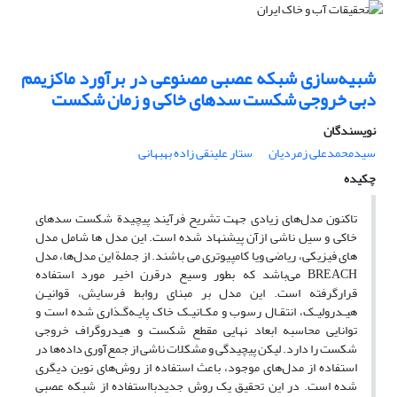
شبیه‌سازی شبکه عصبی مصنوعی در برآورد ماکزیمم
دبی خروجی شکست سدهای خاکی و زمان شکست
نویسندگان
سیدمحمدعلی زمردیان
ستار علینقی زاده بهبهانی
چکیده
تاکنون مدل‌های زیادی جهت تشریح فرآیند پیچیدة شکست سدهای
خاکی و سیل ناشی ازآن پیشنهاد شده است. این مدل ها شامل مدل
های فیزیکی، ریاضی ویا کامپیوتری می باشند. از جملة این مدل‌ها، مدل
BREACH می‌باشد که بطور وسیع درقرن اخیر مورد استفاده
قرارگرفته است. این مدل بر مبنای روابط فرسایش، قوانیـن
هیـدرولیـک، انتقـال رسوب و مکـانیـک خاک پایـه‌گـذاری شده است و
توانایی محاسبه ابعاد نهایی مقطع شکست و هیدروگراف خروجی
شکست را دارد. لیکن پیچیدگی و مشکلات ناشی از جمع‌آوری داده‌ها در
استفاده از مدل‌های موجود، باعث استفاده از روش‌های نوین دیگری
شده است. در این تحقیق یک روش جدیدبااستفاده از شبکه عصبی