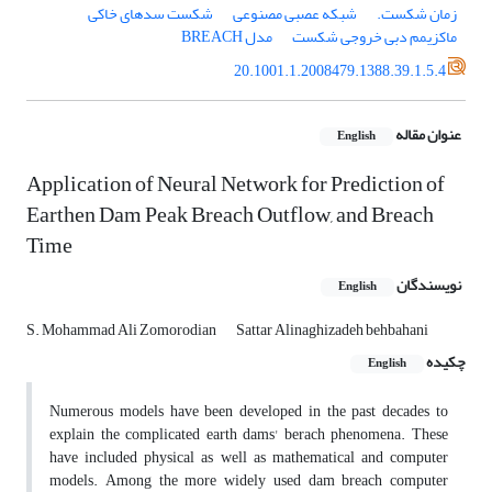
زمان شکست.
شبکه عصبی مصنوعی
شکست سدهای خاکی
ماکزیمم دبی خروجی شکست
مدل BREACH
20.1001.1.2008479.1388.39.1.5.4
عنوان مقاله
English
Application of Neural Network for Prediction of
Earthen Dam Peak Breach Outflow, and Breach
Time
نویسندگان
English
S. Mohammad Ali Zomorodian
Sattar Alinaghizadeh behbahani
چکیده
English
Numerous models have been developed in the past decades to
explain the complicated earth dams' berach phenomena. These
have included physical as well as mathematical and computer
models. Among the more widely used dam breach computer