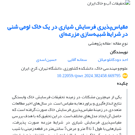
مقیاس‌پذیری فرسایش شیاری در یک خاک لومی شنی
در شرایط شبیه‌سازی مزرعه‌ای
نوع مقاله : مقاله پژوهشی
نویسندگان
احد دودکانلو میلان
سمانه آقایی
حسین اسدی
علوم و مهندسی خاک، دانشکده کشاورزی، دانشگاه تهران، کرج، ایران
10.22059/ijswr.2024.382458.669795
چکیده
یکی از مهم‌ترین مشکلات در زمینه تحقیقات فرسایش خاک وابستگی
نتایج اندازه‌گیری و براوردها به مقیاس است. در سال‌های اخیر مطالعات
متعددی در زمینة مقیاس‌پذیری فرسایش خاک صورت‌ گرفته است که
حاصل آن ایجاد مدل‌های مختلف است. در این تحقیق که با هدف بررسی
مقیاس­پذیری فرسایش شیاری در شرایط مزرعه صورت ‌پذیرفت،
شیارهایی با طول 1 تا 8 متر و عرض 5 سانتی‌متر در قطعه زمینی با شیب
5 درصد در یک خاک زراعی با بافت لوم شنی و ساختمان ضعیف ایجاد