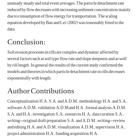
unsteady, steady and total event averages. The particle detachment rate
induced by flow decreases with increasing sediment concentration, mainly
due to consumption of flow energy for transportation. The scaling
equation developed by Ban and Lei (2002) was reasonably fitted to the
data.
Conclusion:
Soil erosion processes in rills are complex and dynamic affected by
several factors such as soil type, flow rate and slope steepness, and as well
by rill length. In general, the results of the current study confirmed the
models and theories in which particle detachment rate in rills decreases
exponentially with length.
Author Contributions
Conceptualization, H.A., S.A. and A.D.M.; methodology, H.A. and S.A.;
software, A.D.M.; validation, A.D.M and H.A.; formal analysis, A.D.M.,
S.A. and H.A.; investigation, S.A.; resources, H. A.; data curation, S.A.;
writing—original draft preparation, S.A. and A.D.M.; writing—review
and editing, H.A. and A.D.M.; visualization, A.D.M.; supervision, H.A.;
project administration, H.A.; funding acquisition, H.A.