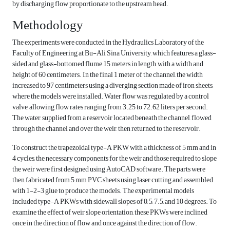
by discharging flow proportionate to the upstream head.
Methodology
The experiments were conducted in the Hydraulics Laboratory of the
Faculty of Engineering at Bu-Ali Sina University, which features a glass-
sided and glass-bottomed flume 15 meters in length, with a width and
height of 60 centimeters. In the final 1 meter of the channel, the width
increased to 97 centimeters using a diverging section made of iron sheets,
where the models were installed. Water flow was regulated by a control
valve, allowing flow rates ranging from 3.25 to 72.62 liters per second.
The water, supplied from a reservoir located beneath the channel, flowed
through the channel and over the weir, then returned to the reservoir.
To construct the trapezoidal type-A PKW with a thickness of 5 mm and in
4 cycles, the necessary components for the weir and those required to slope
the weir were first designed using AutoCAD software. The parts were
then fabricated from 5 mm PVC sheets using laser cutting and assembled
with 1-2-3 glue to produce the models. The experimental models
included type-A PKWs with sidewall slopes of 0, 5, 7.5, and 10 degrees. To
examine the effect of weir slope orientation, these PKWs were inclined
once in the direction of flow and once against the direction of flow.