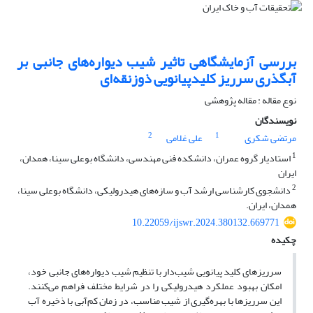
بررسی آزمایشگاهی تاثیر شیب دیواره‌های جانبی بر
آبگذری سرریز کلیدپیانویی ذوزنقه‌ای
نوع مقاله : مقاله پژوهشی
نویسندگان
2
1
مرتضی شکری
علی غلامی
1
استادیار گروه عمران، دانشکده فنی مهندسی، دانشگاه بوعلی سینا، همدان،
ایران
2
دانشجوی کارشناسی ارشد آب و سازه‌های هیدرولیکی، دانشگاه بوعلی سینا،
همدان، ایران.
10.22059/ijswr.2024.380132.669771
چکیده
سرریزهای کلید پیانویی شیب‌دار با تنظیم شیب دیواره‌های جانبی خود،
امکان بهبود عملکرد هیدرولیکی را در شرایط مختلف فراهم می‌کنند.
این سرریزها با بهره‌گیری از شیب مناسب، در زمان کم‌آبی با ذخیره آب