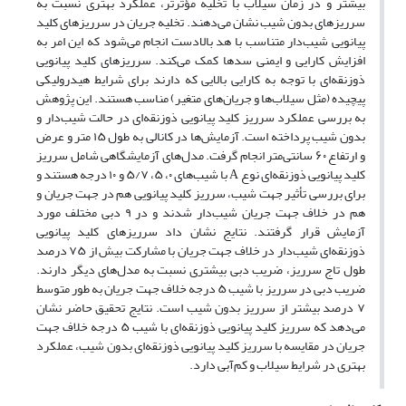
بیشتر و در زمان سیلاب با تخلیه مؤثرتر، عملکرد بهتری نسبت به
سرریزهای بدون شیب نشان می‌دهند. تخلیه جریان در سرریزهای کلید
پیانویی شیب‌دار متناسب با هد بالادست انجام می‌شود که این امر به
افزایش کارایی و ایمنی سدها کمک می‌کند. سرریزهای کلید پیانویی
ذوزنقه‌ای با توجه به کارایی بالایی که دارند برای شرایط هیدرولیکی
پیچیده (مثل سیلاب‌ها و جریان‌های متغیر) مناسب‌ هستند. این پژوهش
به بررسی عملکرد سرریز کلید پیانویی ذوزنقه‌ای در حالت شیب‌دار و
بدون شیب پرداخته است. آزمایش‌ها در کانالی به طول ۱۵ متر و عرض
و ارتفاع ۶۰ سانتی‌متر انجام گرفت. مدل‌های آزمایشگاهی شامل سرریز
کلید پیانویی ذوزنقه‌ای نوع A با شیب‌های ۰، ۵، ۵/۷ و ۱۰ درجه هستند و
برای بررسی تأثیر جهت شیب، سرریز کلید پیانویی هم در جهت جریان و
هم در خلاف جهت جریان شیب‌دار شدند و در ۹ دبی مختلف مورد
آزمایش قرار گرفتند. نتایج نشان داد سرریزهای کلید پیانویی
ذوزنقه‌ای شیب‌دار در خلاف جهت جریان با مشارکت بیش از ۷۵ درصد
طول تاج سرریز، ضریب دبی بیشتری نسبت به مدل‌های دیگر دارند.
ضریب دبی در سرریز با شیب ۵ درجه خلاف جهت جریان به طور متوسط
۷ درصد بیشتر از سرریز بدون شیب است. نتایج تحقیق حاضر نشان
می‌دهد که سرریز کلید پیانویی ذوزنقه‌ای با شیب ۵ درجه خلاف جهت
جریان در مقایسه با سرریز کلید پیانویی ذوزنقه‌ای بدون شیب، عملکرد
بهتری در شرایط سیلاب و کم‌آبی دارد.