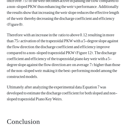
once over 75% of the weir becomes active in passing the flow, compared to
a non-sloped PKW, thus enhancing the weir's performance. Additionally,
the results show that increasing the weir slope reduces the effective length
of the weir, thereby decreasing the discharge coefficient and efficiency
(Figure 8).
Therefore, with an increase in the ratio to above 0.12, resulting in more
than 75% activation of the trapezoidal PKW with a 5-degree slope against
the flow direction, the discharge coefficient and efficiency improve
compared to a non-sloped trapezoidal PKW (Figure 12). The discharge
coefficient and efficiency of the trapezoidal piano key weir with a 5-
degree slope against the flow direction are, on average, 7% higher than those
of the non-sloped weir, making it the best-performing model among the
constructed models.
Ultimately, after analyzing the experimental data, Equation 7 was
developed to estimate the discharge coefficient for both sloped and non-
sloped trapezoidal Piano Key Weirs.
Conclusion