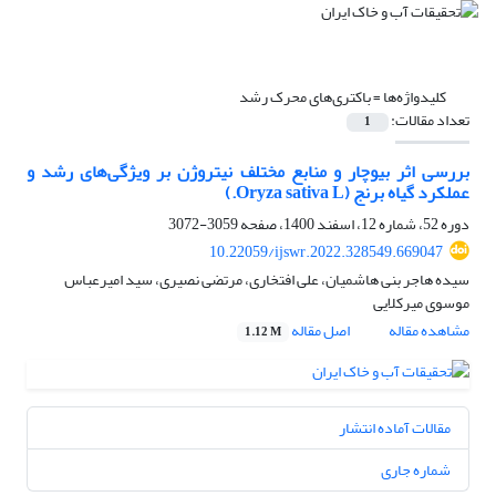
کلیدواژه‌ها =
باکتری‌های محرک رشد
تعداد مقالات:
1
بررسی اثر بیوچار و منابع مختلف نیتروژن بر ویژگی‌های رشد و
عملکرد گیاه برنج (Oryza sativa L.)
دوره 52، شماره 12، اسفند 1400، صفحه
3059-3072
10.22059/ijswr.2022.328549.669047
سیده هاجر بنی هاشمیان، علی افتخاری، مرتضی نصیری، سید امیرعباس
موسوی میرکلایی
مشاهده مقاله
اصل مقاله
1.12 M
مقالات آماده انتشار
شماره جاری