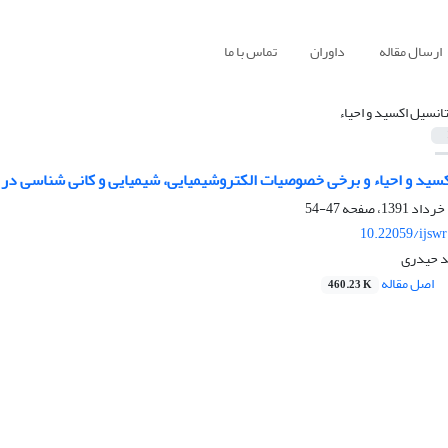
ارسال مقاله
داوران
تماس با ما
تانسیل اکسید و احیاء
ید و احیاء و برخی خصوصیات الکتروشیمیایی، شیمیایی و کانی شناسی در خ
47-54
10.22059/ijsw
د حیدری
اصل مقاله
460.23 K