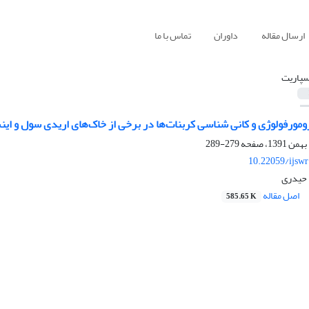
ارسال مقاله
داوران
تماس با ما
سپاریت
ورفولوژی و کانی شناسی کربنات‌ها در برخی از خاک‌های اریدی سول و ای
279-289
10.22059/ijsw
 حیدری
اصل مقاله
585.65 K