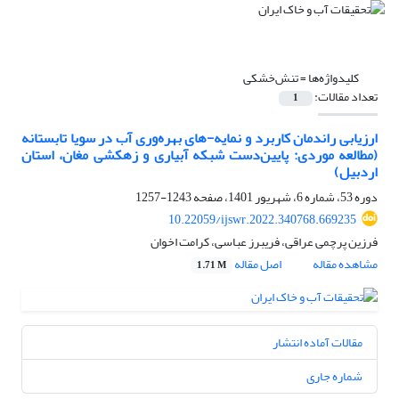
کلیدواژه‌ها =
تنش‌خشکی
تعداد مقالات:
1
ارزیابی راندمان کاربرد و نمایه-های بهره‌وری آب در سویا تابستانه
(مطالعه موردی: پایین‌دست شبکه آبیاری و زهکشی مغان، استان
اردبیل)
دوره 53، شماره 6، شهریور 1401، صفحه
1243-1257
10.22059/ijswr.2022.340768.669235
فرزین پرچمی عراقی، فریبرز عباسی، کرامت اخوان
مشاهده مقاله
اصل مقاله
1.71 M
مقالات آماده انتشار
شماره جاری