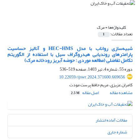
کلیدواژه‌ها =
مرک
تعداد مقالات:
1
شبیه‌سازی رواناب با مدل HEC-HMS و آنالیز حساسیت
پارامترهای روندیابی هیدروگراف سیل با استفاده از الگوریتم
تکامل تفاضلی (مطالعه موردی : حوضه آبریز رودخانه مرک)
دوره 55، شماره 4، تیر 1403، صفحه
519-536
10.22059/ijswr.2024.371600.669656
کامران عزیزی، مریم حافظ پرست مودت
مشاهده مقاله
اصل مقاله
2.5 M
مقالات آماده انتشار
شماره جاری