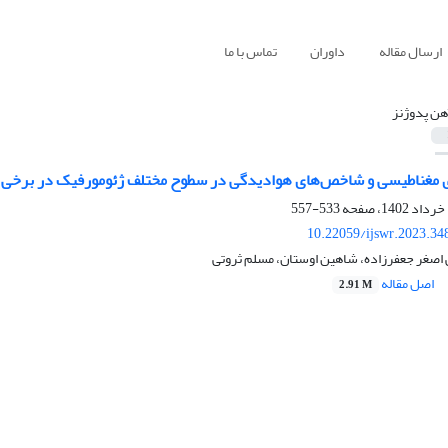
ارسال مقاله
داوران
تماس با ما
هن پدوژنز
ی مغناطیسی و شاخص‌های هوادیدگی در سطوح مختلف ژئومورفیک در برخی خ
533-557
10.22059/ijswr.2023.34
 اصغر جعفرزاده، شاهین اوستان، مسلم ثروتی
اصل مقاله
2.91 M