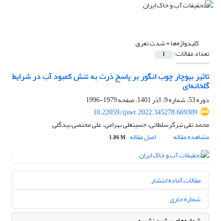
کلیدواژه‌ها =
شدت تعرق
تعداد مقالات:
1
تاثیر بیوچار چوب انگور بر پاسخ ذرت به تنش کمبود آب در شرایط
گلخانه‌ای
دوره 53، شماره 9، آذر 1401، صفحه
1979-1996
10.22059/ijswr.2022.345278.669309
محمد تقی تیرگرسلطانی، حسینعلی بهرامی، علی مختصی بیدگلی
مشاهده مقاله
اصل مقاله
1.86 M
مقالات آماده انتشار
شماره جاری
شماره‌های پیشین نشریه