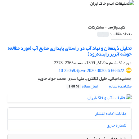
کلیدواژه‌ها =
مشترکات
تعداد مقالات:
1
تحلیل ذینفعان و نهاد آب در راستای پایداری منابع آب (مورد مطالعه
حوضه آبریز زاینده‌رود)
دوره 51، شماره 9، آذر 1399، صفحه
2365-2378
10.22059/ijswr.2020.303026.668622
جمشید اقبالی، خلیل کلانتری، علی اسدی، محمد جواد جاوید
مشاهده مقاله
اصل مقاله
1.08 M
مقالات آماده انتشار
شماره جاری
شماره‌های پیشین نشریه