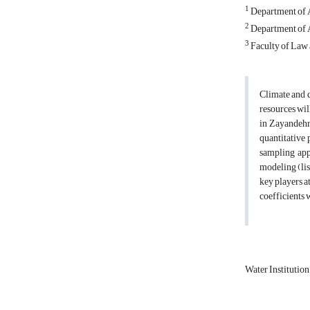
1
Department of A
2
Department of A
3
Faculty of Law a
Climate and d
resources wil
in Zayandehr
quantitative 
sampling app
modeling (lis
key players a
coefficients 
Water Institutio