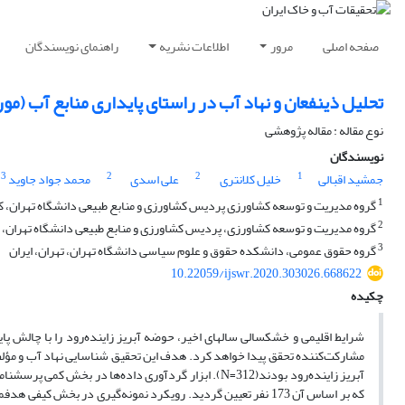
صفحه اصلی
مرور
اطلاعات نشریه
راهنمای نویسندگان
تحلیل ذینفعان و نهاد آب در راستای پایداری منابع آب (مور
نوع مقاله : مقاله پژوهشی
نویسندگان
3
2
2
1
جمشید اقبالی
خلیل کلانتری
علی اسدی
محمد جواد جاوید
1
گروه مدیریت و توسعه کشاورزی پردیس کشاورزی و منابع طبیعی دانشگاه تهران، کر
2
گروه مدیریت و توسعه کشاورزی، پردیس کشاورزی و منابع طبیعی دانشگاه تهران، ک
3
گروه حقوق عمومی، دانشکده حقوق و علوم سیاسی دانشگاه تهران، تهران، ایران
10.22059/ijswr.2020.303026.668622
چکیده
شرایط اقلیمی و خشکسالی­ سال­های اخیر، حوضه آبریز زاینده‌رود را با چالش پ
مشارکت‌کننده تحقق پیدا خواهد کرد. هدف این تحقیق شناسایی نهاد آب و مؤلفه
آبریز زاینده‌رود بودند(N=312). ابزار گردآوری داده‌ه