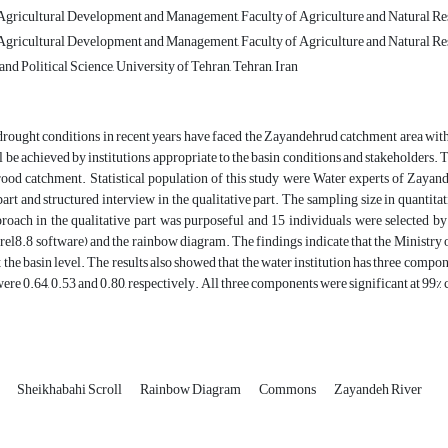
gricultural Development and Management, Faculty of Agriculture and Natural Reso
gricultural Development and Management, Faculty of Agriculture and Natural Reso
nd Political Science, University of Tehran, Tehran, Iran
rought conditions in recent years have faced the Zayandehrud catchment area with t
l be achieved by institutions appropriate to the basin conditions and stakeholders. 
ood catchment. Statistical population of this study were Water experts of Zayan
part and structured interview in the qualitative part. The sampling size in quanti
roach in the qualitative part was purposeful and 15 individuals were selected b
rel8.8 software) and the rainbow diagram. The findings indicate that the Ministry o
t the basin level. The results also showed that the water institution has three com
were 0.64, 0.53 and 0.80, respectively. All three components were significant at 99% 
n
Sheikhabahi Scroll
Rainbow Diagram
Commons
Zayandeh River