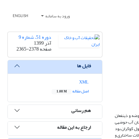
ورود به سامانه
ENGLISH
دوره 51، شماره 9
آذر 1399
صفحه
2365-2378
فایل ها
XML
اصل مقاله
1.08 M
هم رسانی
وضه و ذینفعان
صان آب حوضه­ی
ارجاع به این مقاله
فرمول کوکران بود
ده­ها از مدل‌سازی معادلات ساختاری و