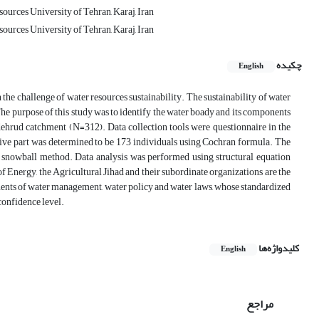
urces University of Tehran, Karaj, Iran
urces University of Tehran, Karaj, Iran
چکیده
English
he challenge of water resources sustainability. The sustainability of water
The purpose of this study was to identify the water boady and its components
dehrud catchment (N=312). Data collection tools were questionnaire in the
tative part was determined to be 173 individuals using Cochran formula. The
y snowball method. Data analysis was performed using structural equation
f Energy, the Agricultural Jihad and their subordinate organizations are the
ponents of water management, water policy and water laws, whose standardized
confidence level.
کلیدواژه‌ها
English
مراجع