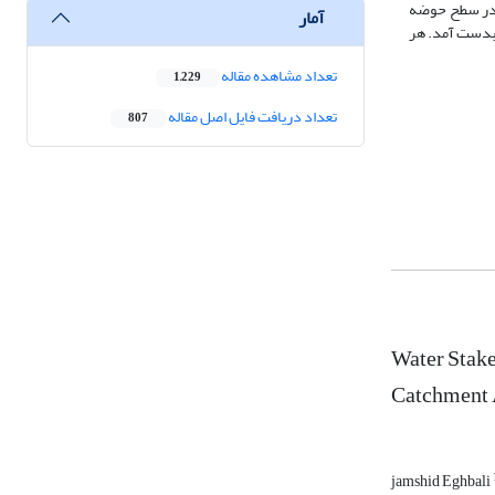
دی در سطح حوضه
آمار
مچنین نتایج نشان داد؛ نهاد آب دارای سه مؤلفه‌ی اداره­ی آب، سیاست­ آب و قوانین آب است که ضرایب استانداردشده‌ی آن‌ها به ترتیب 80/0، 64/0، 53/0 بدست آمد. هر
تعداد مشاهده مقاله
1,229
تعداد دریافت فایل اصل مقاله
807
Water Stake
Catchment 
jamshid Eghbali