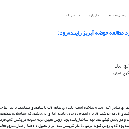
ارسال مقاله
داوران
تماس با ما
د مطالعه حوضه آبریز زاینده‌رود)
ج، ایران
رج، ایران
ایداری منابع آب روبه­رو ساخته است. پایداری منابع آب با نهادهای متناسب با شرایط ح
­های آن در حوضه­ی آبریز زاینده‌رود بود. جامعه آماری این تحقیق کارشناسان و متخص
ا در بخش کمی پرسشنامه و در بخش کیفی مصاحبه ساختاریافته بود. روش تعیین حجم نمونه در بخش کمی 
که بر اساس آن 173 نفر تعیین گردید. رویکرد نمونه‌گیری در بخش کیفی هدفمند بود که با روش گلوله برفی 15 نفر گزینش شد. برای تحلیل دا