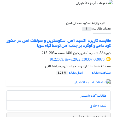
کلیدواژه‌ها =
کود معدنی آهن
تعداد مقالات:
1
مقایسه کاربرد اکسید آهن، سکوسترین و سولفات آهن در حضور
کود دامی و گوگرد بر جذب آهن توسط گیاه سویا
دوره 53، شماره 1، فروردین 1401، صفحه
205-215
10.22059/ijswr.2022.330307.669070
سیده فاطمه مدنیان، رضا خراسانی، زهرا قشلاقی
مشاهده مقاله
اصل مقاله
1.23 M
مقالات آماده انتشار
شماره جاری
شماره‌های پیشین نشریه