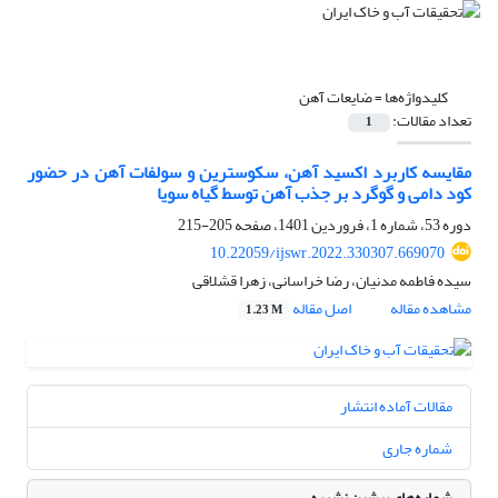
کلیدواژه‌ها =
ضایعات آهن
تعداد مقالات:
1
مقایسه کاربرد اکسید آهن، سکوسترین و سولفات آهن در حضور
کود دامی و گوگرد بر جذب آهن توسط گیاه سویا
دوره 53، شماره 1، فروردین 1401، صفحه
205-215
10.22059/ijswr.2022.330307.669070
سیده فاطمه مدنیان، رضا خراسانی، زهرا قشلاقی
مشاهده مقاله
اصل مقاله
1.23 M
مقالات آماده انتشار
شماره جاری
شماره‌های پیشین نشریه