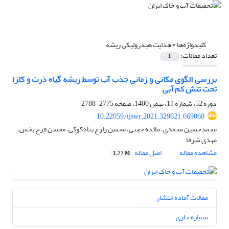
کلیدواژه‌ها =
هدایت هیدرولیکی ریشه
تعداد مقالات:
1
بررسی الگوی مکانی و زمانی جذب آب توسط ریشه گیاه ذرت و کلزا
تحت تنش کم آبی
دوره 52، شماره 11، بهمن 1400، صفحه
2775-2788
10.22059/ijswr.2021.329621.669060
محمدحسین محمدی، مائده حجتی، محسن زارع بنادکوکی، محسن فرح بخش،
مهدی شرفا
مشاهده مقاله
اصل مقاله
1.77 M
مقالات آماده انتشار
شماره جاری