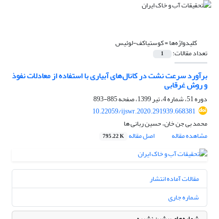
کلیدواژه‌ها =
کوستیاکف-لوئیس
تعداد مقالات:
1
برآورد سرعت نشت در کانال‌های آبیاری با استفاده از معادلات نفوذ
و روش غرقابی
دوره 51، شماره 4، تیر 1399، صفحه
885-893
10.22059/ijswr.2020.291939.668381
محمد بی جن خان، حسین ربانی ها
مشاهده مقاله
اصل مقاله
795.22 K
مقالات آماده انتشار
شماره جاری
شماره‌های پیشین نشریه