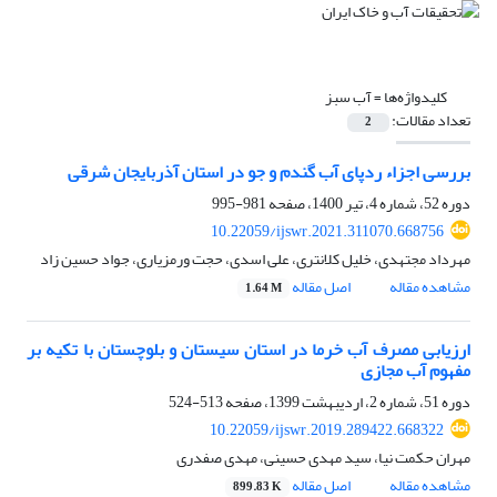
کلیدواژه‌ها =
آب سبز
تعداد مقالات:
2
بررسی اجزاء ردپای آب گندم و جو در استان آذربایجان شرقی
دوره 52، شماره 4، تیر 1400، صفحه
981-995
10.22059/ijswr.2021.311070.668756
مهرداد مجتهدی، خلیل کلانتری، علی اسدی، حجت ورمزیاری، جواد حسین زاد
مشاهده مقاله
اصل مقاله
1.64 M
ارزیابی مصرف آب خرما در استان سیستان و بلوچستان با تکیه بر
مفهوم آب مجازی
دوره 51، شماره 2، اردیبهشت 1399، صفحه
513-524
10.22059/ijswr.2019.289422.668322
مهران حکمت نیا، سید مهدی حسینی، مهدی صفدری
مشاهده مقاله
اصل مقاله
899.83 K