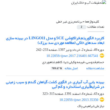
کلیدواژه‌ها =
برنامه‌ریزی غیر خطی
تعداد مقالات:
2
کاربرد الگوریتم فراکاوشی SCE و مدل LINGO11 در بهینه سازی
ابعاد سدهای خاکی (مطالعه موردی سد برزک)
دوره 49، شماره 2، خرداد و تیر 1397، صفحه
233-242
10.22059/ijswr.2017.216401.667541
حسام قدوسی، فهیمه وکیلی تنها، کاظم شاهوردی
مشاهده مقاله
اصل مقاله
709.67 K
بهینه یابی آب آبیاری در الگوی کشت گیاهان گندم و سیب زمینی
در شرایطآبیاری استاندارد و کم آبی
دوره 43، شماره 4، اسفند 1391، صفحه
315-323
10.22059/ijswr.2013.35350
نیازعلی ابراهیمی پاک