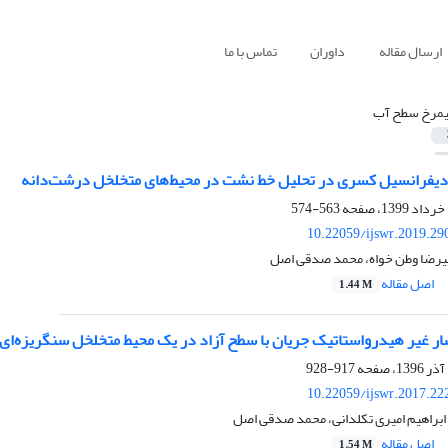
ارسال مقاله
داوران
تماس با ما
یمرخ سطح آب
 دیفرانسیل کسری در تحلیل خط نشت در محیط‌های متخلخل درشت‌دانه
563-574
10.22059/ijswr.2019.29
یرضا وطن خواه، محمد صدقی اصل
اصل مقاله
1.44 M
ار غیر هیدرواستاتیک جریان با سطح آزاد در یک محیط متخلخل سنگریزه‌ای
917-928
10.22059/ijswr.2017.22
ابراهیم امیری تکلدانی، محمد صدقی اصل
اصل مقاله
1.54 M