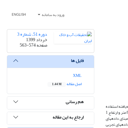
ورود به سامانه
ENGLISH
دوره 51، شماره 3
خرداد 1399
صفحه
563-574
فایل ها
XML
اصل مقاله
1.44 M
هم رسانی
یافته استفاده
گردید و معادله توسعه­یافته تحت شرایط قانون دارسی، به روش تحلیلی حل گردید. مدل آزمایشگاهی شامل یک محیط متخلخل درشت‌دانه به طول 4/6 متر، عرض 8/0 متر و ارتفاع 1
ارجاع به این مقاله
مدل و محیط متخلخل بر مبنای داده­های
اده­های تجربی