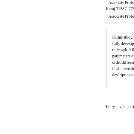
2
Associate Profes
Karaj, 31587-778
3
Associate Profe
In this study
fully develop
m length, 0.8
parameters of
order differe
in all three 
description o
Fully developed 