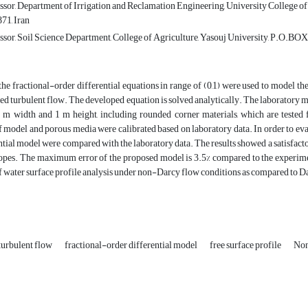
sor, Department of Irrigation and Reclamation Engineering, University College of 
71, Iran
ssor, Soil Science Department, College of Agriculture, Yasouj University, P.O.BOX
, the fractional-order differential equations in range of (0,1) were used to model 
ed turbulent flow. The developed equation is solved analytically. The laboratory m
 m width and 1 m height, including rounded corner materials, which are tested fo
 model and porous media were calibrated based on laboratory data. In order to eval
ntial model were compared with the laboratory data. The results showed a satisfact
slopes. The maximum error of the proposed model is 3.5% compared to the experime
f water surface profile analysis under non-Darcy flow conditions as compared to 
turbulent flow
fractional-order differential model
free surface profile
Non