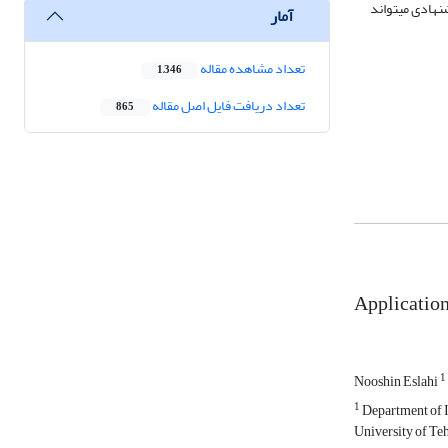
است. طبق تحقیق حاضر، روش پیشنهادی می­تواند
آمار
تعداد مشاهده مقاله
1,346
تعداد دریافت فایل اصل مقاله
865
Application
1
Nooshin Eslahi
1
Department of I
University of Teh