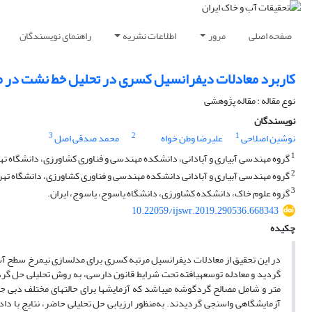
صفحه اصلی
مرور
اطلاعات نشریه
راهنمای نویسندگان
کاربرد معادلات دیفرانسیل کسری در تحلیل خط نشت در 
نوع مقاله : مقاله پژوهشی
نویسندگان
3
2
1
نوشین اصلاحی
علیرضا وطن خواه
محمد صدقی اصل
1
گروه مهندسی آبیاری و آبادانی، دانشکده مهندسی و فناوری کشاورزی، دانشگاه تهرا
2
گروه مهندسی آبیاری و آبادانی دانشکده مهندسی و فناوری کشاورزی، دانشگاه تهران
3
گروه علوم خاک، دانشکده کشاورزی، دانشگاه یاسوج، یاسوج، ایران.
10.22059/ijswr.2019.290536.668343
چکیده
در این تحقیق از معادلات دیفرانسیل مرتبه کسری برای مدل­سازی نیمرخ سطح آب 
آزمایشگاهی واسنجی گردیدند. به‌منظور ارزیابی حل تحلیلی حاضر، نتایج با داد