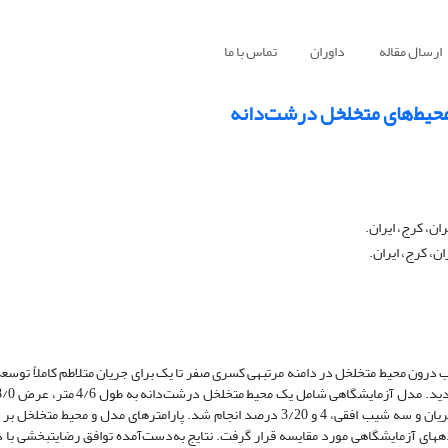
ارسال مقاله
داوران
تماس با ما
محیط‌های متخلخل درشت‌دانه
ن، کرج، ایران.
، کرج، ایران.
درون محیط متخلخل در دامنه مرتبه­ی کسری صفر تا یک برای جریان متلاطم کاملاً توسعه‌
متر و شامل مصالح گرد­گوشه می­باشد که آزمایش­ها برای حالت­های مختلف دبی جریان و سه شیب افقی، 4 و 3/20 درصد انجام شد. پارامترهای 
ه­های آزمایشگاهی مورد مقایسه قرار گرفت. نتایج به‌دست‌آمده توافق رضایت­بخشی با د