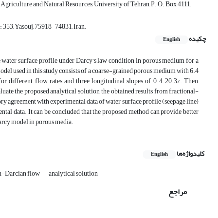
Agriculture and Natural Resources, University of Tehran, P. O. Box 4111,
: 353, Yasouj, 75918-74831, Iran.
چکیده
English
the water surface profile under Darcy's law condition in porous medium for a
odel used in this study consists of a coarse-grained porous medium with 6.4
r different flow rates and three longitudinal slopes of 0, 4, 20.3%. Then,
uate the proposed analytical solution, the obtained results from fractional-
ory agreement with experimental data of water surface profile (seepage line)
ntal data. It can be concluded that the proposed method can provide better
Darcy model in porous media.
کلیدواژه‌ها
English
-Darcian flow
analytical solution
مراجع