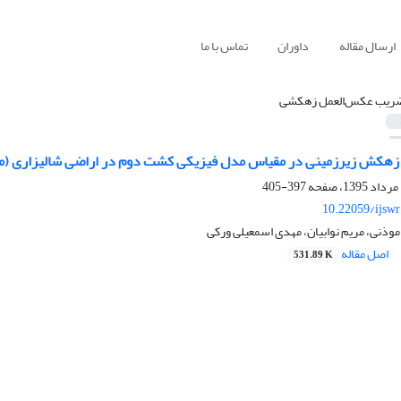
ارسال مقاله
داوران
تماس با ما
ریب عکس‌العمل زهکشی
 زهکش زیرزمینی در مقیاس مدل فیزیکی کشت دوم در اراضی شالیزاری (مطال
397-405
10.22059/ijsw
ذنی، مریم نوابیان، مهدی اسمعیلی ورکی
اصل مقاله
531.89 K