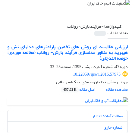
کلیدواژه‌ها =
فرآیند بارش- رواناب
تعداد مقالات:
1
ارزیابی مقایسه ای روش های تخمین پارامترهای مدلهای نش و
هیبرید به منظور مدلسازی فرآیند بارش- رواناب (مطالعه موردی:
حوضه الندچای)
دوره 47، شماره 1، اردیبهشت 1395، صفحه
25-33
10.22059/ijswr.2016.57975
جواد بهمنش، ندا خان محمدی، بابک امیرعطایی
مشاهده مقاله
اصل مقاله
457.02 K
مقالات آماده انتشار
شماره جاری