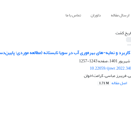
ارسال مقاله
داوران
تماس با ما
اریخ کشت
 کاربرد و نمایه-های بهره‌وری آب در سویا تابستانه (مطالعه موردی: پایین
1243-1257
10.22059/ijswr.2022.34
، فریبرز عباسی، کرامت اخوان
اصل مقاله
1.71 M