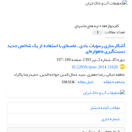
کلیدواژه‌ها =
تپه‏ های ماسه‏ای
تعداد مقالات:
1
آشکارسازی رسوبات بادی ـ ماسه‌ای با استفاده از یک شاخص جدید
نسبت‌گیری ماهواره‌ای
دوره 45، شماره 2، تیر 1393، صفحه
189-197
10.22059/ijswr.2014.51620
عاطفه جبالی، رضا جعفری، سید جمال الدین خواجه الدین، حمیدرضا پاکزاد
مشاهده مقاله
اصل مقاله
550.52 K
مقالات آماده انتشار
شماره جاری
شماره‌های پیشین نشریه