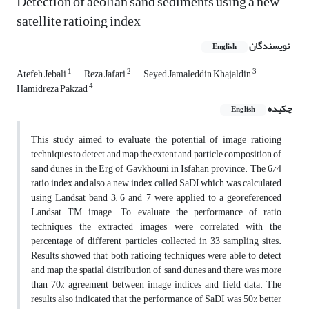
Detection of aeolian sand sediments using a new
satellite ratioing index
نویسندگان
English
1
2
3
Atefeh Jebali
Reza Jafari
Seyed Jamaleddin Khajaldin
4
Hamidreza Pakzad
چکیده
English
This study aimed to evaluate the potential of image ratioing
techniques to detect and map the extent and particle composition of
sand dunes in the Erg of Gavkhouni in Isfahan province. The 6/4
ratio index and also a new index called SaDI which was calculated
using Landsat band 3, 6 and 7 were applied to a georeferenced
Landsat TM image. To evaluate the performance of ratio
techniques, the extracted images were correlated with the
percentage of different particles collected in 33 sampling sites.
Results showed that both ratioing techniques were able to detect
and map the spatial distribution of sand dunes and there was more
than 70% agreement between image indices and field data. The
results also indicated that the performance of SaDI was 50% better