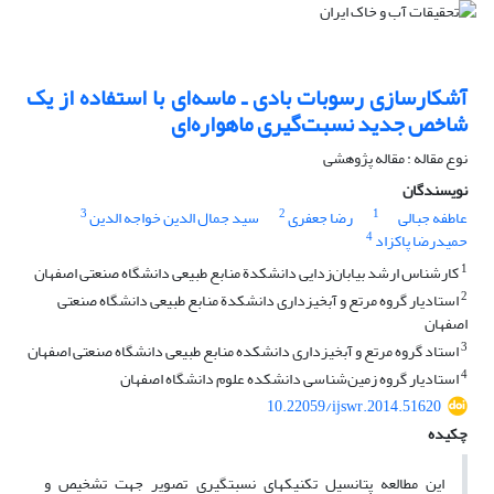
آشکارسازی رسوبات بادی ـ ماسه‌ای با استفاده از یک
شاخص جدید نسبت‌گیری ماهواره‌ای
نوع مقاله : مقاله پژوهشی
نویسندگان
3
2
1
عاطفه جبالی
رضا جعفری
سید جمال الدین خواجه الدین
4
حمیدرضا پاکزاد
1
کارشناس ارشد بیابان‌زدایی دانشکدة منابع طبیعی دانشگاه صنعتی اصفهان
2
استادیار گروه مرتع و آبخیزداری دانشکدة منابع طبیعی دانشگاه صنعتی
اصفهان
3
استاد گروه مرتع و آبخیزداری دانشکده منابع طبیعی دانشگاه صنعتی اصفهان
4
استادیار گروه زمین‌شناسی دانشکده علوم دانشگاه اصفهان
10.22059/ijswr.2014.51620
چکیده
این مطالعه پتانسیل تکنیک‏های نسبت‏گیری تصویر جهت تشخیص و