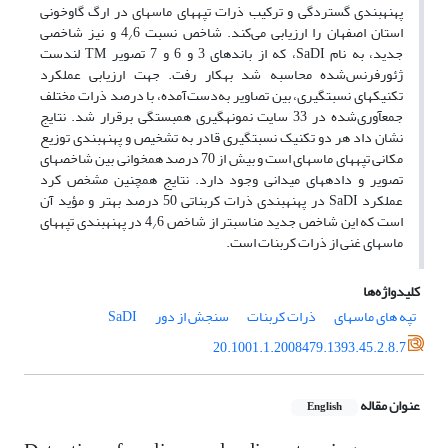
پهنه‏بندی گستردگی و ترکیب ذرات تپه‏های ماسه‏ای در ارگ گاوخونی
استان اصفهان را ارزیابی می‌کند. شاخص نسبت 4
6 و نیز شاخصی
/
جدید، به ‏نام SaDI، که از باندهای 3 و 6 و 7 تصویر TM لندست
ژئورفرنس‌شده محاسبه شد به‏کار رفت. جهت ارزیابی عملکرد
تکنیک‏های نسبت‏گیری، بین تصاویر به‌دست‌آمده، با درصد ذرات مختلف
جمع‏آوری‌شده در 33 سایت نمونه‏گیری همبستگی برقرار شد. نتایج
نشان داد هر دو تکنیک نسبت‏گیری قادر به تشخیص و پهنه‏بندی توزیع
مکانی تپه‏های ماسه‏ای است و بیش از 70 درصد همخوانی بین شاخص‏های
تصویر و داده‏های میدانی وجود دارد. نتایج همچنین مشخص کرد
عملکرد SaDI در پهنه‏بندی ذرات کربناتی 50 درصد بهتر و مؤید آن
است که این شاخص جدید مناسب‏تر از شاخص 4
6 در پهنه‏بندی تپه‏های
/
ماسه‏ای غنی از ذرات کربنات است.
کلیدواژه‌ها
تپه‏ های ماسه‏ای
ذرات کربنات
سنجش از دور
SaDI
20.1001.1.2008479.1393.45.2.8.7
عنوان مقاله
English