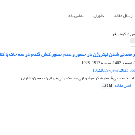
ارسال مقاله
داوران
تماس با ما
س شکوهی فر
ر معدنی شدن نیتروژن در حضور و عدم حضور کلش گندم در سه خاک با کلا
1913-1928
10.22059/ijswr.2023.36
حمد محمدی قهساره، کریم شهبازی، محمدمهدی طهرانی*، حسین بشارتی
اصل مقاله
1.62 M