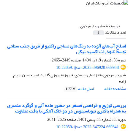
نویسنده =
شهریار مهدوی
تعداد مقالات:
2
اصلاح آب‌های آلوده به رنگ‌های نساجی راکتیو از طریق جذب سطحی
توسط نانوذرات اکسید نیکل
دوره 56، شماره 9، آذر 1404، صفحه
2449-2465
10.22059/ijswr.2025.396920.669958
شهریار مهدوی، فائزه علی محمدی، فیروزه نوروزی گلدره، امیر حسین سیاح
زاده
مشاهده مقاله
اصل مقاله
1.77 M
بررسی توزیع و فراهمی فسفر در حضور ماده آلی و گوگرد عنصری
به همراه باکتری تیوباسیلوس در دو خاک آهکی با بافت متفاوت
دوره 53، شماره 11، بهمن 1401، صفحه
2625-2641
10.22059/ijswr.2022.347224.669341