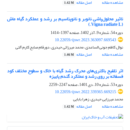
مشاهده مقاله
اصل مقاله
1.42 M
تاثیر محلول‌پاشی نانوبر و نانوپتاسیم بر رشد و عملکرد گیاه ماش
(Vigna radiate L.)
دوره 54، شماره 9، آذر 1402، صفحه
1397-1414
10.22059/ijswr.2023.363097.669543
نوال کاظم جونی الساعدى، محمد میرزائی حیدری، دورقام صابح کارم آلتی
مشاهده مقاله
اصل مقاله
1.46 M
اثر تلقیح باکتری‌های محرک رشد گیاه با خاک و سطوح مختلف کود
فسفاته بر روی رشد و عملکرد گندم پاییزه
دوره 53، شماره 10، دی 1401، صفحه
2247-2259
10.22059/ijswr.2022.339365.669215
محمد میرزایی حیدری، زهرا بابایی
مشاهده مقاله
اصل مقاله
1.42 M