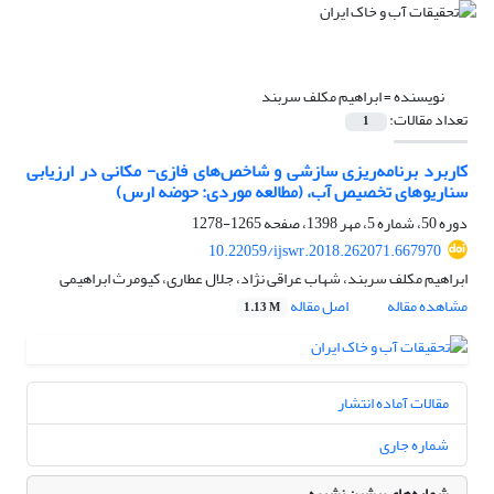
نویسنده =
ابراهیم مکلف سربند
تعداد مقالات:
1
کاربرد برنامه‌ریزی سازشی و شاخص‌های فازی- مکانی در ارزیابی
سناریوهای تخصیص آب، (مطالعه موردی: حوضه ارس)
دوره 50، شماره 5، مهر 1398، صفحه
1265-1278
10.22059/ijswr.2018.262071.667970
ابراهیم مکلف سربند، شهاب عراقی نژاد، جلال عطاری، کیومرث ابراهیمی
مشاهده مقاله
اصل مقاله
1.13 M
مقالات آماده انتشار
شماره جاری
شماره‌های پیشین نشریه