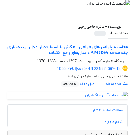
نویسنده =
فائزه حاجی رجبی
تعداد مقالات:
1
محاسبه پارامترهای طراحی زهکش با استفاده از مدل بهینه‌سازی
چندهدفه AMOSA و مدل‌های رفع اختلاف
دوره 49، شماره 6، بهمن و اسفند 1397، صفحه
1365-1376
10.22059/ijswr.2018.224884.667612
فائزه حاجی رجبی، حامد مازندرانی زاده
مشاهده مقاله
اصل مقاله
890.85 K
مقالات آماده انتشار
شماره جاری
شماره‌های پیشین نشریه