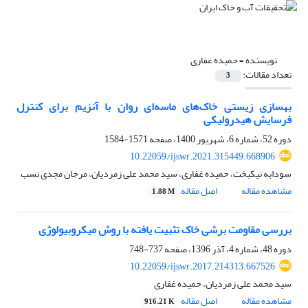
نویسنده =
حمیده غفاری
تعداد مقالات:
3
بهسازی زیستی خاک‌های ماسه‌ای روان با آنزیم برای کنترل
فرسایش هیدرولیکی
دوره 52، شماره 6، شهریور 1400، صفحه
1571-1584
10.22059/ijswr.2021.315449.668906
سودابه نیکبخت، حمیده غفاری، سید محمد علی زمردیان، مرجان مجدی نسب
مشاهده مقاله
اصل مقاله
1.88 M
بررسی مقاومت برشی خاک تثبیت یافته با روش میکروبیولوژی
دوره 48، شماره 4، آذر 1396، صفحه
737-748
10.22059/ijswr.2017.214313.667526
سید محمد علی زمردیان، حمیده غفاری
مشاهده مقاله
اصل مقاله
916.21 K