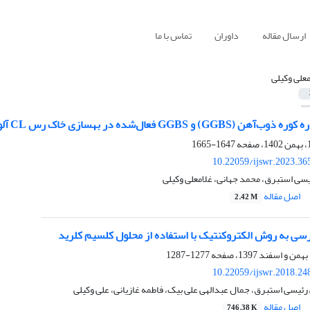
ارسال مقاله
داوران
تماس با ما
معلی وکیلی
GGB فعال‌شده در بهسازی خاک رس CL آلوده به گلیسرول
1647-1665
10.22059/ijswr.2023.36
ئیسی استبرق، محمد جهانی، غلامعلی وکیلی
اصل مقاله
2.42 M
سی به روش الکتروکنتیک با استفاده از محلول کلسیم کلرید
1277-1287
10.22059/ijswr.2018.24
یسی استبرق، جمال عبدالهی علی بیک، فاطمه غازیانی، علی وکیلی
اصل مقاله
746.38 K