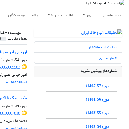
صفحه اصلی
مرور
اطلاعات نشریه
راهنمای نویسندگان
نویسنده =
غلا
تعداد مقالات:
3
مقالات آماده انتشار
ارزیابی اثر سرباره کوره ذوب‌آهن (GGBS) و S
شماره جاری
دوره 54، شماره 11، بهمن 1402، صفحه
5905.669583
شماره‌های پیشین نشریه
امیر جهانی، علی ر
مشاهده مقاله
دوره 57 (1405)
تثبیت یک خاک ر
دوره 56 (1404)
دوره 49، شماره 6، بهمن و اسفند 1397، صفحه
دوره 55 (1403)
8319.667818
محمد مقدس، علی رئ
دوره 54 (1402)
مشاهده مقاله