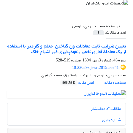
نویسنده =
محمد مهدی خلوصی
تعداد مقالات:
1
تعیین ضرایب ثابت معادلات ون گناختن-معلم و گاردنر با استفاده
از یک معادلۀ آماری تخمین نفوذپذیری غیر اشباع خاک
دوره 46، شماره 3، مهر 1394، صفحه
519-528
10.22059/ijswr.2015.56741
محمد مهدی خلوصی، علی رئیسی استبرق، سعید گوهری
مشاهده مقاله
اصل مقاله
866.79 K
مقالات آماده انتشار
شماره جاری
شماره‌های پیشین نشریه