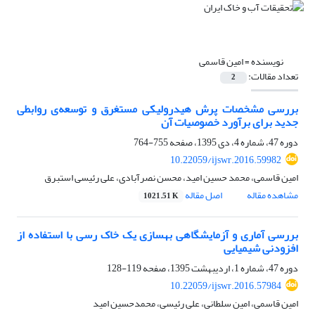
نویسنده =
امین قاسمی
تعداد مقالات:
2
بررسی مشخصات پرش هیدرولیکی مستغرق و توسعه‌ی روابطی
جدید برای برآورد خصوصیات آن
دوره 47، شماره 4، دی 1395، صفحه
755-764
10.22059/ijswr.2016.59982
امین قاسمی، محمد حسین امید، محسن نصرآبادی، علی رئیسی استبرق
مشاهده مقاله
اصل مقاله
1021.51 K
بررسی آماری و آزمایشگاهی بهسازی یک خاک رسی با استفاده از
افزودنی شیمیایی
دوره 47، شماره 1، اردیبهشت 1395، صفحه
119-128
10.22059/ijswr.2016.57984
امین قاسمی، امین سلطانی، علی رئیسی، محمدحسین امید