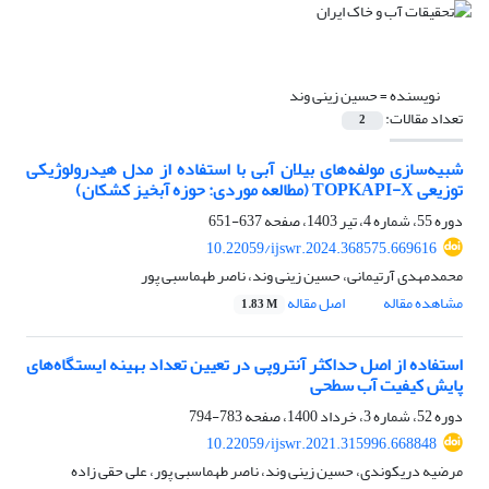
نویسنده =
حسین زینی وند
تعداد مقالات:
2
شبیه‌سازی مولفه‌های بیلان آبی با استفاده از مدل هیدرولوژیکی
توزیعی TOPKAPI-X (مطالعه موردی: حوزه‌ آبخیز کشکان)
دوره 55، شماره 4، تیر 1403، صفحه
637-651
10.22059/ijswr.2024.368575.669616
محمدمهدی آرتیمانی، حسین زینی وند، ناصر طهماسبی پور
مشاهده مقاله
اصل مقاله
1.83 M
استفاده از اصل حداکثر آنتروپی در تعیین تعداد بهینه ایستگاه‌های
پایش کیفیت آب سطحی
دوره 52، شماره 3، خرداد 1400، صفحه
783-794
10.22059/ijswr.2021.315996.668848
مرضیه دریکوندی، حسین زینی وند، ناصر طهماسبی پور، علی حقی زاده