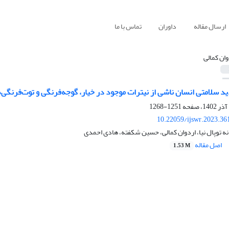
ارسال مقاله
داوران
تماس با ما
وان کمالی
ید سلامتی انسان ناشی از نیترات موجود در خیار، گوجه‌فرنگی‌ و توت‌فرنگ
1251-1268
10.22059/ijswr.2023.36
نه توپال نیا، اردوان کمالی، حسین شکفته، هادی احمدی
اصل مقاله
1.53 M