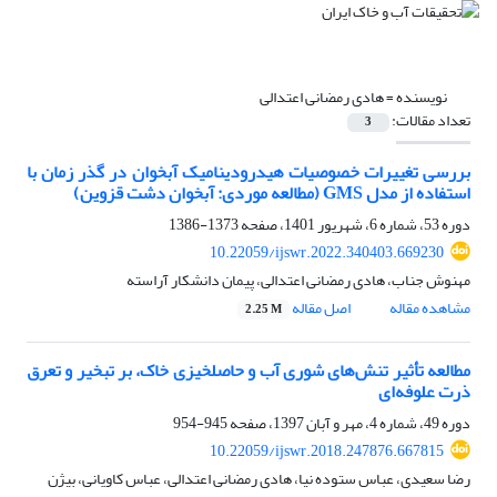
نویسنده =
هادی رمضانی اعتدالی
تعداد مقالات:
3
بررسی تغییرات خصوصیات هیدرودینامیک آبخوان در گذر زمان با
استفاده از مدل GMS (مطالعه موردی: آبخوان دشت قزوین)
دوره 53، شماره 6، شهریور 1401، صفحه
1373-1386
10.22059/ijswr.2022.340403.669230
مهنوش جناب، هادی رمضانی اعتدالی، پیمان دانشکار آراسته
مشاهده مقاله
اصل مقاله
2.25 M
مطالعه تأثیر تنش‌های شوری آب و حاصلخیزی خاک، بر تبخیر‌‌ و‌‌‌ تعرق
ذرت علوفه‌ای
دوره 49، شماره 4، مهر و آبان 1397، صفحه
945-954
10.22059/ijswr.2018.247876.667815
رضا سعیدی، عباس ستوده نیا، هادی رمضانی اعتدالی، عباس کاویانی، بیژن