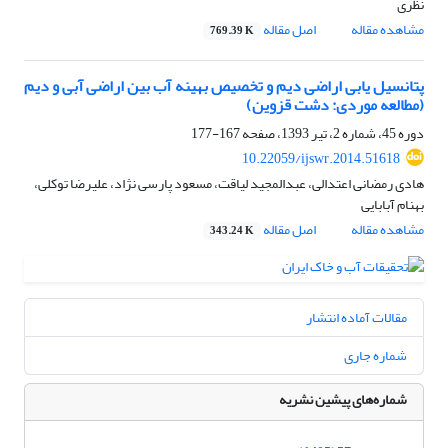
نظری
مشاهده مقاله
اصل مقاله
769.39 K
پتانسیل ‏یابی اراضی دیم و تخصیص بهینه آب بین اراضی آبی و دیم
(مطالعه موردی: دشت قزوین)
دوره 45، شماره 2، تیر 1393، صفحه
167-177
10.22059/ijswr.2014.51618
هادی رمضانی اعتدالی، عبدالمجید لیاقت، مسعود پارسی نژاد، علیرضا توکلی،
بهنام آبابایی
مشاهده مقاله
اصل مقاله
343.24 K
مقالات آماده انتشار
شماره جاری
شماره‌های پیشین نشریه