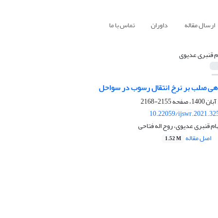
ارسال مقاله
داوران
تماس با ما
ام قنبری عدیوی
هی صلب بر نرخ انتقال رسوب در سواحل
2155-2168
10.22059/ijswr.2021.32
لهام قنبری عدیوی، روح اله فتاحی
اصل مقاله
1.52 M