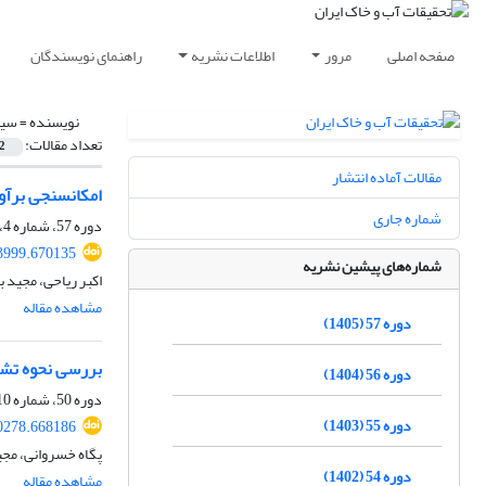
صفحه اصلی
مرور
اطلاعات نشریه
راهنمای نویسندگان
نویسنده =
سید
تعداد مقالات:
2
مقالات آماده انتشار
امکان‏سنجی برآو
شماره جاری
دوره 57، شماره 4، تیر 1405، صفحه
3999.670135
شماره‌های پیشین نشریه
اکبر ریاحی، مجید 
مشاهده مقاله
دوره 57 (1405)
بررسی نحوه تشک
دوره 56 (1404)
دوره 50، شماره 10، اسفند 1398، صفحه
دوره 55 (1403)
0278.668186
پگاه خسروانی، مجی
دوره 54 (1402)
مشاهده مقاله