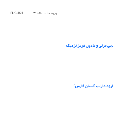
ورود به سامانه
ENGLISH
نجی مرئی و مادون ‏قرمز نزدیک
رود داراب (استان فارس)