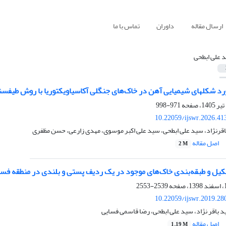
ارسال مقاله
داوران
تماس با ما
 علی ابطحی
رد شکل‏های شیمیایی آهن در خاک‌های جنگلی آکاسیاویکتوریا با روش طیف‏س
971-998
10.22059/ijswr.2026.41
باقرنژاد، سید علی ابطحی، سید علی اکبر موسوی، مهدی زارعی، حسن مظفری
اصل مقاله
2 M
یل و طبقه‌بندی خاک‌های موجود در یک ردیف پستی و بلندی در منطقه فسا
2539-2553
10.22059/ijswr.2019.28
د باقر نژاد، سید علی ابطحی، رضا قاسمی فسایی
اصل مقاله
1.19 M