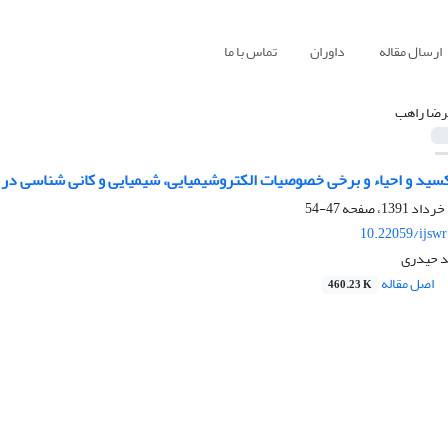
ارسال مقاله
داوران
تماس با ما
رضا راهب
ید و احیاء و برخی خصوصیات الکتروشیمیایی، شیمیایی و کانی شناسی در خ
47-54
10.22059/ijsw
د حیدری
اصل مقاله
460.23 K