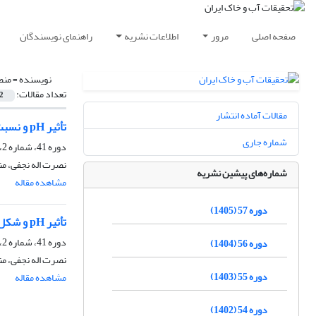
صفحه اصلی
مرور
اطلاعات نشریه
راهنمای نویسندگان
نویسنده =
منص
تعداد مقالات:
2
مقالات آماده انتشار
تأثیر pH و نسبت نیترات به آمونیوم محلول غذایی بر ویژگی‌های رشد و عملکرد اسفناج
شماره جاری
دوره 41، شماره 2، بهمن 1389، صفحه
نصرت اله نجفی، من
شماره‌های پیشین نشریه
مشاهده مقاله
دوره 57 (1405)
تأثیر pH و شکل نیتروژن محلول غذایی بر جذب آهن، روی، مس و منگنز بوسیله اسفناج در کشت هیدروپونیک
دوره 41، شماره 2، بهمن 1389، صفحه
دوره 56 (1404)
نصرت اله نجفی، من
دوره 55 (1403)
مشاهده مقاله
دوره 54 (1402)