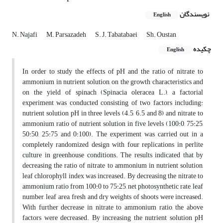
نویسندگان
English
N. Najafi
M. Parsazadeh
S. J. Tabatabaei
Sh. Oustan
چکیده
English
In order to study the effects of pH and the ratio of nitrate to
ammonium in nutrient solution, on the growth characteristics and
on the yield of spinach (Spinacia oleracea L.), a factorial
experiment was conducted consisting of two factors including:
nutrient solution pH in three levels (4.5, 6.5 and 8) and nitrate to
ammonium ratio of nutrient solution in five levels (100:0, 75:25,
50:50, 25:75 and 0:100). The experiment was carried out in a
completely randomized design with four replications in perlite
culture in greenhouse conditions. The results indicated that by
decreasing the ratio of nitrate to ammonium in nutrient solution,
leaf chlorophyll index was increased. By decreasing the nitrate to
ammonium ratio from 100:0 to 75:25, net photosynthetic rate, leaf
number, leaf area, fresh and dry weights of shoots were increased.
With further decrease in nitrate to ammonium ratio, the above
factors were decreased. By increasing the nutrient solution pH