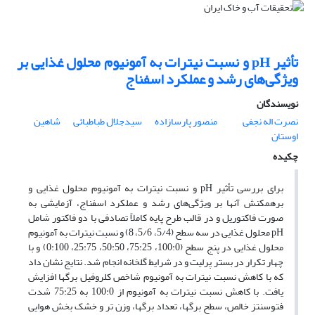
تأثیر pH و نسبت نیترات به آمونیوم محلول غذایی بر
ویژگی‌های رشد و عملکرد اسفناج
نویسندگان
نصرت اله نجفی
منصور پارسازاده
سیدجلال طباطبائی
شاهین
اوستان
چکیده
برای بررسی تأثیر pH و نسبت نیترات به آمونیوم محلول غذایی و
برهمکنش آنها بر ویژگی‌های رشد و عملکرد اسفناج، آزمایشی به
صورت فاکتوریل و در قالب طرح پایه کاملاً تصادفی با دو فاکتور شامل
pH محلول غذایی در سه سطح (5/4، 5/6، 8) و نسبت نیترات به آمونیوم
محلول غذایی در پنج سطح (100:0، 75:25، 50:50، 25:75، 0:100) و با
چهار تکرار در بستر پرلیت و در شرایط گلخانه انجام شد. نتایج نشان داد
که با کاهش نسبت نیترات به آمونیوم شاخص کلروفیل برگها افزایش
یافت. با کاهش نسبت نیترات به آمونیوم از 100:0 به 75:25 شدت
فتوسنتز خالص، سطح برگها، تعداد برگها، وزن تر و خشک بخش هوایی