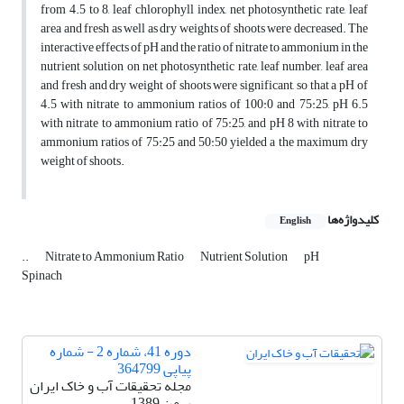
from 4.5 to 8, leaf chlorophyll index, net photosynthetic rate, leaf
area and fresh as well as dry weights of shoots were decreased. The
interactive effects of pH and the ratio of nitrate to ammonium in the
nutrient solution on net photosynthetic rate, leaf number, leaf area
and fresh and dry weight of shoots were significant, so that a pH of
4.5 with nitrate to ammonium ratios of 100:0 and 75:25, pH 6.5
with nitrate to ammonium ratio of 75:25, and pH 8 with nitrate to
ammonium ratios of 75:25 and 50:50 yielded a the maximum dry
weight of shoots.
کلیدواژه‌ها
English
..
Nitrate to Ammonium Ratio
Nutrient Solution
pH
Spinach
دوره 41، شماره 2 - شماره
پیاپی 364799
مجله تحقیقات آب و خاک ایران
بهمن 1389