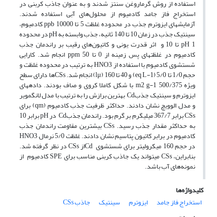
استفاده از روش گرماروغن سنتز شدند و به عنوان جاذب کربنی در
استخراج فاز جامد کادمیوم از محلول‌های آبی استفاده شدند.
آزمایشهای ایزوترم جذب در محدوده غلظت 5 تا 10000 ppb کادمیوم،
سینتیک جذب در زمان 10 تا 140 ثانیه، جذب وابسته به pH در محدوده
pH 1 تا 10 و اثر قدرت یونی و کاتیون‌های رقیب بر راندمان جذب
کادمیوم در غلظتهای پس زمینه از 0 تا 50 ppm انجام شد. کارایی
شستشوی کادمیوم با استفاده از HNO3 به ترتیب در محدوده غلظت و
حجم 1/0 تا 5/0 (eq L-1) و 40 تا 160 (lμ) انجام شد. CSsها دارای سطح
ویژه m2 g-1 500/375 با شکل کاملا کروی و صاف بودند. دادههای
ایزوترم و سینتیک جذبCd بهترین برازش را به ترتیب با مدل لانگمویر
و مدل الوویچ نشان دادند. حداکثر ظرفیت جذب کادمیوم (qm) برای
CSs برابر 367/7 میلیگرم بر گرم بود. راندمان جذبCd در pH برابر 10
به حداکثر مقدار جذب رسید. CSs بیشترین مقاومت راندمان جذب
کادمیوم در برابر کاتیون پتاسیم نشان دادند. غلظت 5/0 نرمال HNO3
در حجم 160 میکرولیتر برای شستشوی Cdاز CSs در نظر گرفته شد.
بنابراین، CSs میتواند یک جاذب کربنی مناسب برای SPE کادمیوم از
نمونه‌های آب باشد.
کلیدواژه‌ها
استخراج فاز جامد
ایزوترم
سینتیک
جاذب CSs