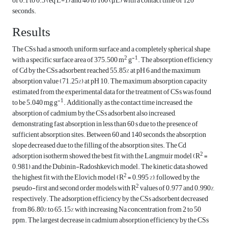
of 0.1 to 0.5 (eq L-1) and 40 to 160 (μL) with a contact time of 120
seconds.
Results
The CSs had a smooth, uniform surface and a completely spherical shape,
2
-1
with a specific surface area of 375.500 m
g
. The absorption efficiency
of Cd by the CSs adsorbent reached 55.85% at pH 6 and the maximum
absorption value (71.25%) at pH 10. The maximum absorption capacity
estimated from the experimental data for the treatment of CSs was found
-1
to be 5.040 mg g
. Additionally, as the contact time increased, the
absorption of cadmium by the CSs adsorbent also increased,
demonstrating fast absorption in less than 60 s due to the presence of
sufficient absorption sites. Between 60 and 140 seconds, the absorption
slope decreased due to the filling of the absorption sites. The Cd
2
adsorption isotherm showed the best fit with the Langmuir model (R
=
0.981) and the Dubinin-Radoshkevich model. The kinetic data showed
2
the highest fit with the Elovich model (R
= 0.995 %), followed by the
2
pseudo-first and second order models with R
values of 0.977 and 0.990%,
respectively. The adsorption efficiency by the CSs adsorbent decreased
from 86.80% to 65.15% with increasing Na concentration from 2 to 50
ppm. The largest decrease in cadmium absorption efficiency by the CSs