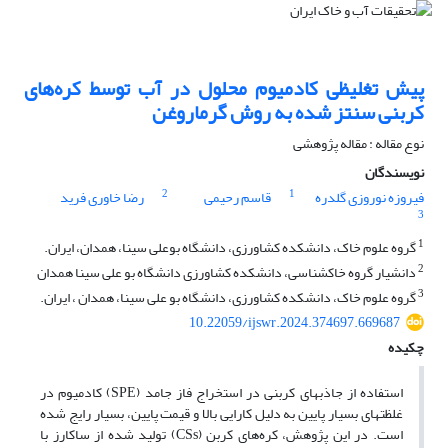
پیش تغلیظی کادمیوم محلول در آب توسط کره‌های
کربنی سنتز شده به روش گرماروغن
نوع مقاله : مقاله پژوهشی
نویسندگان
2
1
فیروزه نوروزی گلدره
قاسم رحیمی
رضا خاوری فرید
3
1
گروه علوم خاک، دانشکده کشاورزی، دانشگاه بوعلی سینا، همدان، ایران.
2
دانشیار گروه خاکشناسی، دانشکده کشاورزی دانشگاه بو علی سینا همدان
3
گروه علوم خاک، دانشکده کشاورزی، دانشگاه بو علی سینا، همدان ، ایران.
10.22059/ijswr.2024.374697.669687
چکیده
استفاده از جاذبهای کربنی در استخراج فاز جامد (SPE) کادمیوم در
غلظتهای بسیار پایین به دلیل کارایی بالا و قیمت پایین، بسیار رایج شده
است. در این پژوهش، کره‌های کربن (CSs) تولید شده از ساکارز با