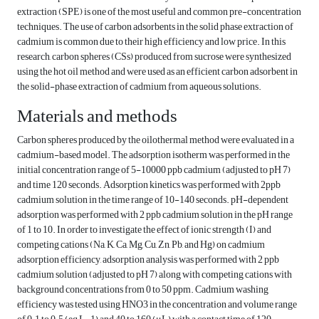
extraction (SPE) is one of the most useful and common pre-concentration
techniques. The use of carbon adsorbents in the solid phase extraction of
cadmium is common due to their high efficiency and low price. In this
research, carbon spheres (CSs) produced from sucrose were synthesized
using the hot oil method and were used as an efficient carbon adsorbent in
the solid-phase extraction of cadmium from aqueous solutions.
Materials and methods
Carbon spheres produced by the oilothermal method were evaluated in a
cadmium-based model. The adsorption isotherm was performed in the
initial concentration range of 5-10000 ppb cadmium (adjusted to pH 7)
and time 120 seconds. Adsorption kinetics was performed with 2ppb
cadmium solution in the time range of 10-140 seconds. pH-dependent
adsorption was performed with 2 ppb cadmium solution in the pH range
of 1 to 10. In order to investigate the effect of ionic strength (I) and
competing cations (Na, K, Ca, Mg, Cu, Zn, Pb, and Hg) on cadmium
adsorption efficiency, adsorption analysis was performed with 2 ppb
cadmium solution (adjusted to pH 7) along with competing cations with
background concentrations from 0 to 50 ppm. Cadmium washing
efficiency was tested using HNO3 in the concentration and volume range