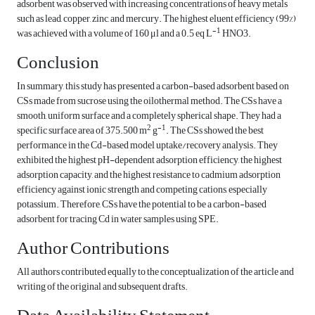
adsorbent was observed with increasing concentrations of heavy metals
such as lead, copper, zinc, and mercury. The highest eluent efficiency (99%)
-1
was achieved with a volume of 160 μl and a 0.5 eq L
HNO3.
Conclusion
In summary, this study has presented a carbon-based adsorbent based on
CSs made from sucrose using the oilothermal method. The CSs have a
smooth, uniform surface and a completely spherical shape. They had a
2
-1
specific surface area of 375.500 m
g
. The CSs showed the best
performance in the Cd-based model uptake/recovery analysis. They
exhibited the highest pH-dependent adsorption efficiency, the highest
adsorption capacity, and the highest resistance to cadmium adsorption
efficiency against ionic strength and competing cations, especially
potassium. Therefore, CSs have the potential to be a carbon-based
adsorbent for tracing Cd in water samples using SPE.
Author Contributions
All authors contributed equally to the conceptualization of the article and
writing of the original and subsequent drafts.