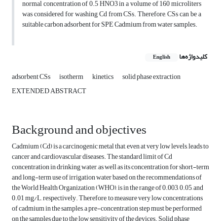
normal concentration of 0.5 HNO3 in a volume of 160 microliters
was considered for washing Cd from CSs. Therefore, CSs can be a
suitable carbon adsorbent for SPE Cadmium from water samples.
کلیدواژه‌ها
English
adsorbent CSs
isotherm
kinetics
solid phase extraction
EXTENDED ABSTRACT
Background and objectives
Cadmium (Cd) is a carcinogenic metal that, even at very low levels, leads to
cancer and cardiovascular diseases. The standard limit of Cd
concentration in drinking water, as well as its concentration for short-term
and long-term use of irrigation water based on the recommendations of
the World Health Organization (WHO), is in the range of 0.003, 0.05, and
0.01 mg/L, respectively. Therefore, to measure very low concentrations
of cadmium in the samples, a pre-concentration step must be performed
on the samples due to the low sensitivity of the devices. Solid phase