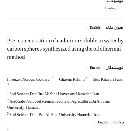
موضوعات
آب و فاضلاب
عنوان مقاله
English
Pre-concentration of cadmium soluble in water by
carbon spheres synthesized using the oilothermal
method
نویسندگان
English
1
2
Firouzeh Norouzi Goldareh
Ghasem Rahimi
Reza Khavari Farid
3
1
Soil Science Dep, Bu-Ali Sina University, Hamedan, Iran
2
Associate Prof. Soil science, Faculty of Agriculture, Bu Ali Sina
University. Hamadan
3
Soil Science Dep., Bu-Ali Sina University, Hamedan, Iran
چکیده
English