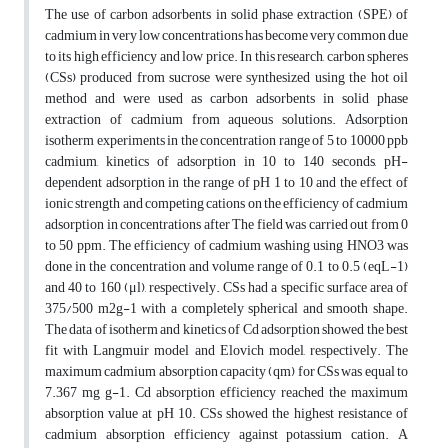
The use of carbon adsorbents in solid phase extraction (SPE) of
cadmium in very low concentrations has become very common due
to its high efficiency and low price. In this research, carbon spheres
(CSs) produced from sucrose were synthesized using the hot oil
method and were used as carbon adsorbents in solid phase
extraction of cadmium from aqueous solutions. Adsorption
isotherm experiments in the concentration range of 5 to 10000 ppb
cadmium, kinetics of adsorption in 10 to 140 seconds, pH-
dependent adsorption in the range of pH 1 to 10 and the effect of
ionic strength and competing cations on the efficiency of cadmium
adsorption in concentrations after The field was carried out from 0
to 50 ppm. The efficiency of cadmium washing using HNO3 was
done in the concentration and volume range of 0.1 to 0.5 (eqL-1)
and 40 to 160 (μl), respectively. CSs had a specific surface area of
375/500 m2g-1 with a completely spherical and smooth shape.
The data of isotherm and kinetics of Cd adsorption showed the best
fit with Langmuir model and Elovich model, respectively. The
maximum cadmium absorption capacity (qm) for CSs was equal to
7.367 mg g-1. Cd absorption efficiency reached the maximum
absorption value at pH 10. CSs showed the highest resistance of
cadmium absorption efficiency against potassium cation. A