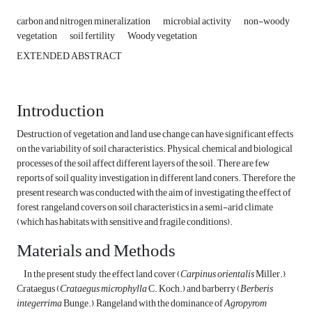
carbon and nitrogen mineralization
microbial activity
non-woody
vegetation
soil fertility
Woody vegetation
EXTENDED ABSTRACT
Introduction
Destruction of vegetation and land use change can have significant effects
on the variability of soil characteristics. Physical, chemical and biological
processes of the soil affect different layers of the soil. There are few
reports of soil quality investigation in different land coners. Therefore, the
present research was conducted with the aim of investigating the effect of
forest, rangeland covers on soil characteristics in a semi-arid climate
(which has habitats with sensitive and fragile conditions).
Materials and Methods
In the present study, the effect land cover (
Carpinus orientalis
Miller.),
Crataegus (
Crataegus microphylla
C. Koch.) and barberry (
Berberis
integerrima
Bunge.), Rangeland with the dominance of
Agropyrom