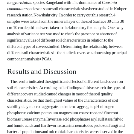
longyaristatum
species, Rangeland with The dominance of
Cousinia
commutate
species on some soil characteristics has been studied in Kohper
research station, Nowshahr city. In order to carry out this research, 4
samples were taken from the mineral layer of the soil (surface 30 cm x 30
cm, 10 cm depth) and were taken to the laboratory for analysis. One-way
analysis of variance test was used to check the presence or absence of
significant values of different soil characteristics in relation to the
different types of covers studied. Determining the relationship between
different soil characteristics in the studied covers was done using principal
component analysis (PCA).
Results and Discussion
The results indicated the significant effects of different land covers on
soil characteristics. According to the findings of this research, the types of
different covers studied caused changes in most of the soil quality
characteristics. So that the highest values of the characteristics of soil
stability, clay, macro-aggregate and micro-aggregate, pH, nitrogen,
phosphorus, calcium, potassium, magnesium, coarse root and fine root
biomass, urease enzyme, Invertase, acid phosphatase, aryl sulfatase, fulvic
and humic acids, and Earthworms, acarina, nematodes, protozoa, fungi and
bacterial populations and microbial characteristics were observed in the