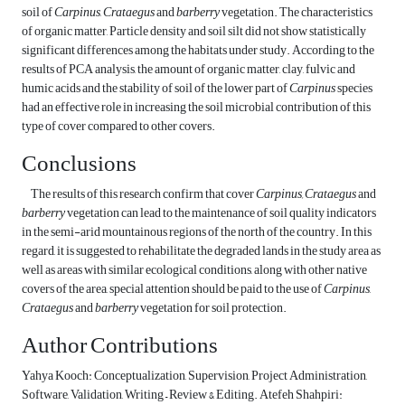
soil of
Carpinus
,
Crataegus
and
barberry
vegetation. The characteristics
of organic matter, Particle density and soil silt did not show statistically
significant differences among the habitats under study. According to the
results of PCA analysis, the amount of organic matter, clay, fulvic and
humic acids and the stability of soil of the lower part of
Carpinus
species
had an effective role in increasing the soil microbial contribution of this
type of cover compared to other covers.
Conclusions
The results of this research confirm that cover
Carpinus,
Crataegus
and
barberry
vegetation can lead to the maintenance of soil quality indicators
in the semi-arid mountainous regions of the north of the country. In this
regard, it is suggested to rehabilitate the degraded lands in the study area as
well as areas with similar ecological conditions, along with other native
covers of the area, special attention should be paid to the use of
Carpinus
,
Crataegus
and
barberry
vegetation for soil protection.
Author Contributions
Yahya Kooch: Conceptualization, Supervision, Project Administration,
Software, Validation, Writing – Review & Editing. Atefeh Shahpiri: