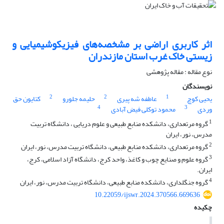
اثر کاربری‌ اراضی بر مشخصه‌های فیزیکوشیمیایی و
زیستی خاک غرب استان مازندران
نوع مقاله : مقاله پژوهشی
نویسندگان
2
2
1
یحیی کوچ
عاطفه شه پیری
حلیمه جلورو
کتایون حق
4
3
وردی
محمود توکلی فیض آبادی
1
گروه مرتعداری، دانشکده منابع طبیعی و علوم دریایی ، دانشگاه تربیت
مدرس، نور، ایران
2
گروه مرتعداری، دانشکده منابع طبیعی، دانشگاه تربیت مدرس، نور، ایران
3
گروه علوم و صنایع چوب و کاغذ، واحد کرج، دانشگاه آزاد اسلامی، کرج،
ایران.
4
گروه جنگلداری، دانشکده منابع طبیعی، دانشگاه تربیت مدرس، نور، ایران
10.22059/ijswr.2024.370566.669636
چکیده