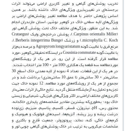
تخریب پوشش‌های گیاهی و تغییر کاربری اراضی می‌تواند اثرات
برجسته‌ای در تغییرپذیری ویژگی‌های خاک داشته باشد. بر همین
اساس پژوهش حاضر با هدف مطالعه تغییر پوشش‌های اراضی بر
ویژگی‌های لایه سطحی خاک در کوهپر نوشهر، استان مازندران انجام
شد. به این منظور، ویژگی‌های مختلف خاک تحت پوشش گیاهی لور
(Carpinus orientalis Miller.)، پوشش درختچه‌ای ولیک (Crataegus
microphylla C. Koch.) و زرشک (Berberis integerrima Bunge.)،
مرتع قرق با غالبیت گونه Agropyrom longyaristatum و عرصه دیم‌زار
با غالبیت گونه Cousinia commutate در ایستگاه تحقیقاتی کوهپر، مورد
مطالعه قرار گرفته است. از این رو، در هر یک از رویشگاه‌های
موردمطالعه سه قطعه یک هکتاری (100 متر × 100 متر) انتخاب شدند.
در هر یک از این قطعات، تعداد 4 نمونه از لایه معدنی خاک (سطح 30
سانتی‌متر × 30 سانتی‌متر تا عمق 10 سانتی‌متری) برداشت شد و در
مجموع از هر یک از رویشگاه‌های مورد مطالعه، 12 نمونه خاک جهت
تجزیه و تحلیل به آزمایشگاه منتقل گردید. نتایج حاکی از اثرات معنی‌دار
کاربری‌های مختلف اراضی بر اکثر ویژگی‌های فیزیکی، شیمیایی و زیستی
خاک بود؛ به‌طوری‌که بیشترین مقادیر مشخصه‌های پایداری خاکدانه،
محتوی رس، pH، نیتروژن، فسفر، کلسیم، پتاسیم، منیزیم، زی‌توده
درشت ریشه و ریز ریشه، آنزیم‌ها، اسیدهای فولویک و هیومیک و
کرم‌های خاکی، کنه، نماتد، پروتوزوئر، جمعیت قارچ و باکتری و
مشخصات میکروبی به ترتیب در خاک پوشش‌های گیاهی چوبی لور و