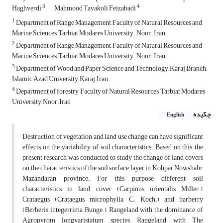
3
4
Haghverdi
Mahmood Tavakoli Feizabadi
1
Department of Range Management, Faculty of Natural Resources and
Marine Sciences, Tarbiat Modares University. Noor. Iran
2
Department of Range Management, Faculty of Natural Resources and
Marine Sciences, Tarbiat Modares University. Noor. Iran
3
Department of Wood and Paper Science and Technology, Karaj Branch,
Islamic Azad University, Karaj, Iran.
4
Department of forestry, Faculty of Natural Resources, Tarbiat Modares
University, Noor.Iran
چکیده
English
Destruction of vegetation and land use change can have significant
effects on the variability of soil characteristics. Based on this, the
present research was conducted to study the change of land covers
on the characteristics of the soil surface layer in Kohpar Nowshahr,
Mazandaran province. For this purpose, different soil
characteristics in land cover (Carpinus orientalis Miller.),
Crataegus (Crataegus microphylla C. Koch.) and barberry
(Berberis integerrima Bunge.), Rangeland with the dominance of
Agropyrom longyaristatum species, Rangeland with The