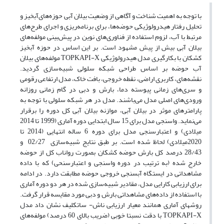
با توجه به اهمیت شناخت و آگاهی از وضعیت بیلان آبی حوزه‌های‌آبخیز و
تحلیل رفتار هیدرولوژیکی حوضه‌ها، برای برنامه‌ریزی و اجرای طرح‌های
مرتبط با آب، لزوم استفاده از فناوری‌های نوین در پیش‌بینی مولفه‌های
بیلان آبی بیش از پیش مشهود است. بر این اساس در حوزه ‌آبخیز
کشکان با بکارگیری مدل‌ هیدرولوژیکی TOPKAPI-X مولفه‌های بیلان
آب حوضه بر اساس طراحی شبکه سلولی شبیه‌سازی گردید.
نقشه‌های، کاربری اراضی، نقطه خروجی، بافت خاک، مدل ارتفاعی رقومی
و سری‌های زمانی پیوسته دما، بارش و دبی در گام زمانی روزانه
ورودی‌های اصلی مدل می‌باشند. مدل در هر شبکه سلولی با توجه به
پارامترهای موثر در بیلان آبی، موازنه بیلان آبی کل دوره را برقرار
می‌نماید. واسنجی مدل برای 15 سال ابتدایی دوره آماری (1999 تا 2014
میلادی) و اعتبارسنجی مدل برای دوره 6 ساله انتهایی (2014 تا
2020میلادی) لحاظ شده است. بر طبق نتایج شبیه‌سازی 02/27 و
28/43 درصد کل بارش حوضه کشکان بصورت رواناب کل از حوضه‌
خارج شده (به ترتیب در دوره واسنجی و اعتبارسنحی) که با داده
مشاهداتی در ایستگاه آبسنجی خروجی حوضه‌ مطابقت دارد. در ادامه
برای ارزیابی کارایی مدل، مقادیر شبیه‌سازی شده در هر دو دوره آماری
با استفاده از داده‌های مشاهداتی بارش و دبی مورد مقایسه قرار گرفت.
روشهای آماری همانند معیار ارزیابی ناش- ساتکلیف نشان داد مدل
TOPKAPI-X با دقت نسبتا خوبی (ضریب بالای 60 درصد) مولفه‌های