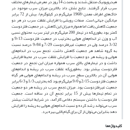
هیدروپونیک منتقل شدند و به‌مدت 14 روز در معرض تیمارهای مختلف
سرب قرار گرفتند. نتایج نشان داد بالاترین میزان سرب موجود در
خاک‌های اطراف معدن (1968 میلی‌گرم در کیلوگرم)، بیش از 72 برابر
میانگین جهانی است. صفات رویشی با افزایش غلظت سرب در هر دو
جمعیت کاهش یافت اما همواره میزان این کاهش، در جمعیت فلزدوست
کمتر بود بطوری‌که در تیمار 200 میلی‌گرم در لیتر سرب، محتوای نسبی
آب و وزن تر اندام‌های هوایی به‌ترتیب در جمعیت فلزدوست 9/13 و
3/32 درصد ولی در جمعیت غیرفلزدوست 7/29 و 9/84 درصد نسبت
به گروه شاهد هر جمعیت کاهش داشت. تجمع سرب در اندام‌های
هوایی و ریشه هر دو جمعیت با افزایش غلظت سرب در محیط افزایش
داشت و در تیمارهای بالای سرب همواره میزان این تجمع در جمعیت
فلزدوست بیشتر بود. به‌طور‌ی‌که غلظت سرب در ریشه و اندام‌های
هوایی آن در بالاترین سطح سرب در ریشه و اندام‌های هوایی هر گیاه
جمعیت فلزدوست 2/15 و 9/0 میلی‌گرم بود که به‌ترتیب 1/3 و 6/3 برابر
جمعیت غیرفلزدوست بود. میزان تجمع سرب در ریشه هر دو جمعیت
در تمام تیمارها بیش از 15 برابر تجمع آن در ساقه است. جمعیت
فلزدوست با داشتن سیستم دفاعی کارآمد، در شرایط انباشت بیشتر
سرب می‌تواند رشد کرده و نسبت اندام‌های هوایی به ریشه را افزایش
دهد بنابراین می‌توان از آن برای گیاه‌پالایی بهره برد.
کلیدواژه‌ها