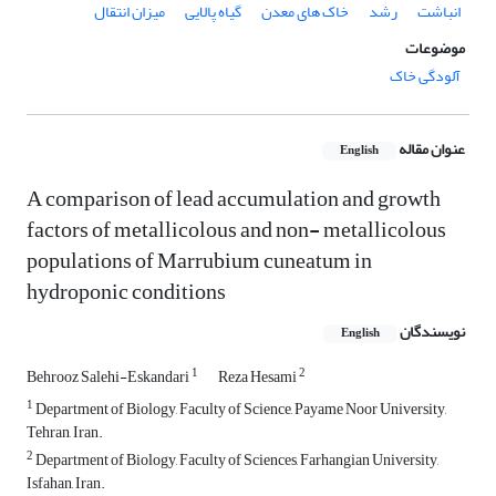
انباشت
رشد
خاک های معدن
گیاه پالایی
میزان انتقال
موضوعات
آلودگی خاک
عنوان مقاله
English
A comparison of lead accumulation and growth
factors of metallicolous and non- metallicolous
populations of Marrubium cuneatum in
hydroponic conditions
نویسندگان
English
1
2
Behrooz Salehi-Eskandari
Reza Hesami
1
Department of Biology, Faculty of Science, Payame Noor University,
Tehran, Iran.
2
Department of Biology, Faculty of Sciences, Farhangian University,
Isfahan, Iran.