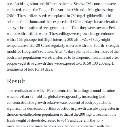
use of acid digestion and different solvents. Seeds of M. cuneatum were
collected around the Tang-e Douzan mine (M) and at Morghab spring
(NM). The sterilized seeds were placed in 750 mg/L gibberellic acid
solution for 24 hours and then exposed to 4 °C for 20 days for acceleration
and synchronization of seed germination. Then they were sown on Perlite
wetted with distilled water. The seedlings were grown in a greenhouse
with a 16 h photoperiod (light intensity 200 μEm−2 s −1), day/night
temperature of 25/20 °C, and regularly watered with one-fourth-strength
modified Hoagland’s solution. After 45 days plants of uniform size of the
both plant populations were transferred to hydroponic mediums and after
proper vegetative growth, they were exposed to 0, 10, 50, 100, 200 mg/L
treatments of lead for 14 days.
Result
The results showed which Pb concentration in tailings around the mine
was more than 72-fold the global average and by increasing lead
concentration, the growth, relative water content of both populations
significantly decreased, but this reduction in growth was always greater in
the non-metallicolous population, so that at the 200 mg/L treatment, the
fresh weight of shoots decreased to %84.9 and % 32.2, in the non-
metallicolous and metallicolous population in comparison with their