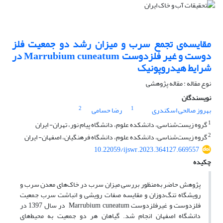
مقایسه‌ی تجمع سرب و میزان رشد دو جمعیت فلز
دوست و غیر فلزدوست Marrubium cuneatum در
شرایط هیدروپونیک
نوع مقاله : مقاله پژوهشی
نویسندگان
2
1
بهروز صالحی اسکندری
رضا حسامی
1
گروه زیست‌شناسی، دانشکده علوم، دانشگاه پیام نور، تهران- ایران
2
گروه زیست‌شناسی، دانشکده علوم، دانشگاه فرهنگیان، اصفهان- ایران
10.22059/ijswr.2023.364127.669557
چکیده
پژوهش حاضر به‌منظور بررسی میزان سرب در خاک‌های معدن سرب و
رویشگاه تنگ‌دوزان و مقایسه صفات رویشی و انباشت سرب جمعیت
فلزدوست و غیرفلزدوست Marrubium cuneatum در سال 1397 در
دانشگاه اصفهان انجام شد. گیاهان هر دو جمعیت به محیط‌های