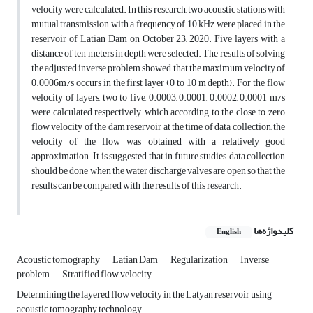
velocity were calculated. In this research, two acoustic stations with
mutual transmission with a frequency of 10 kHz were placed in the
reservoir of Latian Dam on October 23, 2020. Five layers with a
distance of ten meters in depth were selected. The results of solving
the adjusted inverse problem showed that the maximum velocity of
0.0006m/s occurs in the first layer (0 to 10 m depth). For the flow
velocity of layers, two to five, 0.0003, 0.0001, 0.0002, 0.0001 m/s
were calculated respectively, which according to the close to zero
flow velocity of the dam reservoir at the time of data collection, the
velocity of the flow was obtained with a relatively good
approximation. It is suggested that in future studies, data collection
should be done when the water discharge valves are open so that the
results can be compared with the results of this research.
کلیدواژه‌ها
English
Acoustic tomography
Latian Dam
Regularization
Inverse
problem
Stratified flow velocity
Determining the layered flow velocity in the Latyan reservoir using
acoustic tomography technology