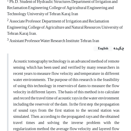
1
Ph.D. Student of Hydraulic Structures, Department of Irrigation and
Reclamation Engineering, College of Agricultural Engineering and
Technology, University of Tehran, Karaj, Iran
2
Associate Professor, Department of Irrigation and Reclamation
Engineering, College of Agriculture and Natural Resources, University of
Tehran, Karaj, Iran.
3
Assistant Professor,Water Research Institute, Tehran, Iran
چکیده
English
Acoustic tomography technology is an advanced method of remote
sensing, which has been used and verified by many researchers in
recent years to measure flow velocity and temperature in different
water environments. The purpose of this research is the feasibility
of using this technology in reservoirs of dams to measure the flow
velocity in different layers. The basis of this method is to calculate
and record the travel time of acoustic rays in the water environment,
including the reservoir of the dam. In the first step, the propagation
of sound rays from the first station to the second station was
simulated. Then, according to the propagated rays and the obtained
travel times and solving the inverse problem with the
regularization method, the average flow velocity, and layered flow