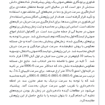
فناوری پرتونگاری مقطعی صوتی یک روش پیشرفته از شاخه‌های دانش
سنجش از دور است که در سال‎های اخیر توسط محققان متعددی برای
اندازه‌گیری سرعت جریان و دما در محیط‌های آبی مختلف مورد استفاده
و تأیید قرار گرفته است. هدف از این پژوهش، امکان‌سنجی استفاده از
این فناوری در مخازن سدها، برای اندازه‌گیری سرعت جریان در لایه‌های
مختلف است. اساس این روش بر محاسبه و ثبت زمان پیمایش پرتوهای
صوتی در محیط آبی از جمله مخزن سد است. در گام اول انتشار امواج
صوتی از ایستگاه اول به ایستگاه دوم شبیه‌سازی شد. سپس با توجه به
پرتوهای رهگیری شده، زمان‌های پیمایش به‌دست آمده و حل مسئله
معکوس با روش تنظیم‌شده، سرعت جریان میانگین و سرعت جریان
لایه‌ای محاسبه شد. در این پژوهش دو ایستگاه صوتی با انتقال دوسویه
با بسامد 10 کیلوهرتز در مخزن سد لتیان در اول آبان 1399 قرار داده
شد. 5 لایه در عمق با فاصله ده متر انتخاب شد. نتایج حل مسئله
معکوس تنظیم‌شده نشان داد که حداکثر سرعت 0006/0 متر بر ثانیه
در لایه اول (عمق 0 تا 10 متر) رخ می‎دهد. برای سرعت لایه‎های 2 تا 5، به
ترتیب سرعت‌های 0003/0، 0001/0، 0002/0، 0001/0 بر ثانیه محاسبه
شد که با توجه به سرعت نزدیک به صفر مخزن سد در لحظه
داده‌برداری با تقریب خوبی سرعت جریان به‌دست آمد. پیشنهاد
می‌شود در مطالعات آینده داده‌برداری در زمان باز بودن دریچه‌های
تخلیه آب انجام گیرد تا بتوان نتیجه را با نتایج حاصل از این پژوهش
مقایسه کرد.