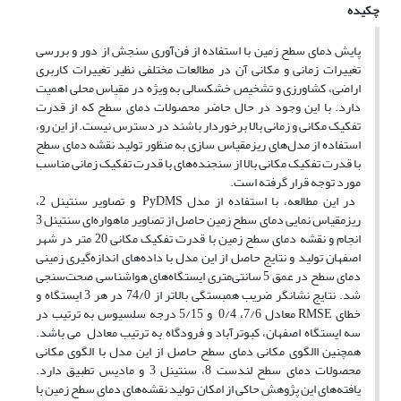
چکیده
پایش دمای سطح زمین با استفاده از فن‌آوری سنجش از دور و بررسی
تغییرات زمانی و مکانی آن در مطالعات مختلفی نظیر تغییرات کاربری
اراضی، کشاورزی و تشخیص خشکسالی به ویژه در مقیاس محلی اهمیت
دارد. با این وجود در حال حاضر محصولات دمای سطح که از قدرت
تفکیک مکانی و زمانی بالا برخوردار باشند در دسترس نیست. از این رو،
استفاده از مدل‌های ریزمقیاس سازی به منظور تولید نقشه دمای سطح
با قدرت تفکیک مکانی بالا از سنجنده‌های با قدرت تفکیک زمانی مناسب
مورد توجه قرار گرفته‌ است.
در این مطالعه، با استفاده از مدل PyDMS و تصاویر سنتینل 2،
ریزمقیاس نمایی دمای سطح زمین حاصل از تصاویر ماهواره‌ای سنتینل 3
انجام و نقشه دمای سطح زمین با قدرت تفکیک مکانی 20 متر در شهر
اصفهان تولید و نتایج‌ حاصل از این مدل با داده‌های اندازه‌گیری زمینی
دمای سطح در عمق 5 سانتی‌متری ایستگاه‌های هواشناسی صحت‌سنجی
شد. نتایج نشانگر ضریب همبستگی بالاتر از 74/0 در هر 3 ایستگاه و
خطای RMSE معادل 7/6، 0/4 و 5/15 درجه سلسیوس به ترتیب در
سه ایستگاه اصفهان‌، کبوترآباد و فرودگاه به ترتیب معادل می باشد.
همچنین االگوی مکانی دمای سطح حاصل از این مدل با الگوی مکانی
محصولات دمای سطح لندست 8، سنتینل 3 و مادیس تطبیق دارد.
یافته‌های این پژوهش حاکی از امکان تولید نقشه‌های دمای سطح زمین با