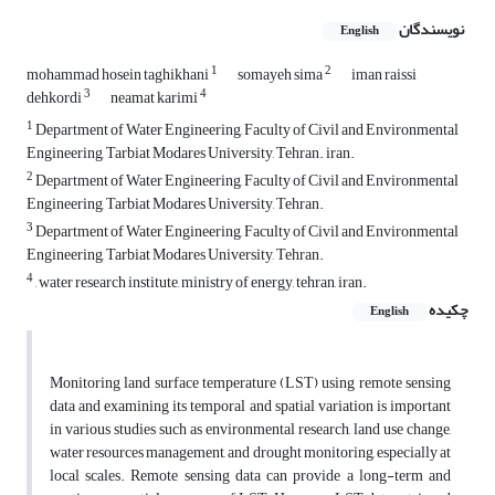
نویسندگان
English
1
2
mohammad hosein taghikhani
somayeh sima
iman raissi
3
4
dehkordi
neamat karimi
1
Department of Water Engineering, Faculty of Civil and Environmental
Engineering, Tarbiat Modares University, Tehran. iran.
2
Department of Water Engineering, Faculty of Civil and Environmental
Engineering, Tarbiat Modares University, Tehran.
3
Department of Water Engineering, Faculty of Civil and Environmental
Engineering, Tarbiat Modares University, Tehran.
4
, water research institute, ministry of energy, tehran, iran.
چکیده
English
Monitoring land surface temperature (LST) using remote sensing
data and examining its temporal and spatial variation is important
in various studies such as environmental research, land use change,
water resources management, and drought monitoring, especially at
local scales. Remote sensing data can provide a long-term and