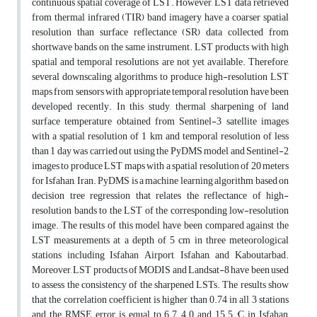
continuous spatial coverage of LST. However, LST data retrieved
from thermal infrared (TIR) band imagery have a coarser spatial
resolution than surface reflectance (SR) data collected from
shortwave bands on the same instrument. LST products with high
spatial and temporal resolutions are not yet available. Therefore,
several downscaling algorithms to produce high-resolution LST
maps from sensors with appropriate temporal resolution have been
developed recently. In this study, thermal sharpening of land
surface temperature obtained from Sentinel-3 satellite images
with a spatial resolution of 1 km and temporal resolution of less
than 1 day was carried out using the PyDMS model and Sentinel-2
images to produce LST maps with a spatial resolution of 20 meters
for Isfahan, Iran. PyDMS is a machine learning algorithm based on
decision tree regression that relates the reflectance of high-
resolution bands to the LST of the corresponding low-resolution
image. The results of this model have been compared against the
LST measurements at a depth of 5 cm in three meteorological
stations including Isfahan Airport, Isfahan, and Kaboutarbad.
Moreover, LST products of MODIS and Landsat-8 have been used
to assess the consistency of the sharpened LSTs. The results show
that the correlation coefficient is higher than 0.74 in all 3 stations
and the RMSE error is equal to 6.7, 4.0 and 15.5 °C in Isfahan,