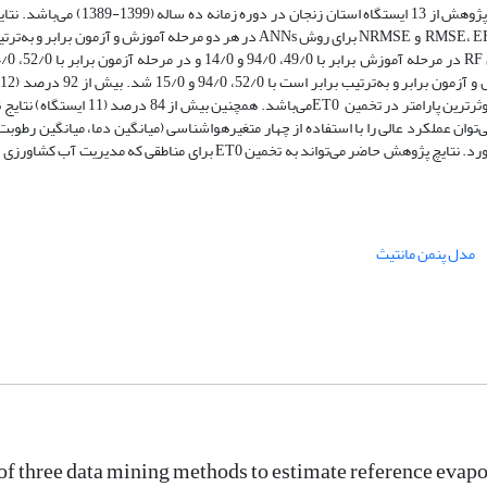
مدل استاندارد در نظر گرفته شد. داده‌‌های هواشناسی استفاده شده در این پژوهش از 13
روشANNs بهتر از دو روش SVM و RF عمل کرد. میانگین مقادیر آماره-های RMSE، EF و NRMSE برای روش ANNs در هر دو مرحله آموزش 
بدست آمده از دو روش ANNs و RF نشان دادند که میانگین دما مهم‌‌ترین و موثرترین پارام
 و موثر در در تخمین ET0می‌‌باشد. بنابراین می‌‌توان عملکرد عالی را با استفاده از چهار متغیرهواشناسی (میانگین دما، میان
باد و ساعت آفتابی) به‌‌عنوان ورودی با روش‌‌های ANNs، RF و SVM به‌‌دست آورد. نتایچ پژوهش حاضر می‌‌تواند به تخمین ET0 ب
مدل پنمن مانتیث
of three data mining methods to estimate reference evapo