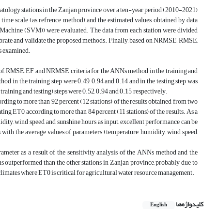
imatology stations in the Zanjan province over a ten-year period (2010-2021)
me scale (as refrence method) and the estimated values obtained by data
Machine (SVM)) were evaluated. The data from each station were divided
 calibrate and validate the proposed methods. Finally, based on NRMSE, RMSE,
as examined.
of, RMSE, EF and NRMSE criteria for the ANNs method in the training and
hod in the training step were 0.49, 0.94 and 0.14 and in the testing step was
raining and testing) steps were 0.52, 0.94 and 0.15, respectively.
rding to more than 92 percent (12 stations) of the results obtained from two
ng ET0, according to more than 84 percent (11 stations) of the results. As a
idity, wind speed, and sunshine hours as input, excellent performance can be
with the average values of parameters (temperature, humidity, wind speed,
ameter as a result of the sensitivity analysis of the ANNs method and the
s outperformed than the other stations in Zanjan province, probably due to
d climates where ET0 is critical for agricultural water resource management.
کلیدواژه‌ها
English