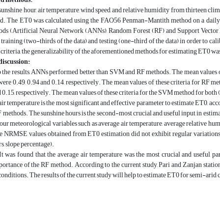
sunshine hour, air temperature, wind speed, and relative humidity from thirteen cl
ed. The ET0 was calculated using the FAO56 Penman-Mantith method on a daily ti
ds (Artificial Neural Network (ANNs), Random Forest (RF) and Support Vector 
: training (two-thirds of the data) and testing (one-third of the data) in order to
riteria, the generalizability of the aforementioned methods for estimating ET0 w
discussion:
 the results, ANNs performed better than SVM and RF methods. The mean values 
 were 0.49, 0.94 and 0.14, respectively. The mean values of these criteria for RF met
d 0.15, respectively. The mean values of these criteria for the SVM method for both (t
ir temperature is the most significant and effective parameter to estimate ET0, acco
ethods. The sunshine hours is the second-most crucial and useful input in estimati
 four meteorological variables such as average air temperature, average relative hum
e NRMSE values obtained from ET0 estimation did not exhibit regular variations 
s, slope percentage).
t was found that the average air temperature was the most crucial and useful par
ortance of the RF method. According to the current study, Pari and Zanjan station
 conditions. The results of the current study will help to estimate ET0 for semi-ari