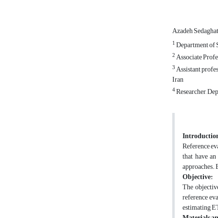
Azadeh Sedagha
1
Department of So
2
Associate Profes
3
Assistant profes
Iran
4
Researcher, Depa
Introductio
Reference eva
that have an
approaches. B
Objective:
The objective
reference eva
estimating E
Materials a