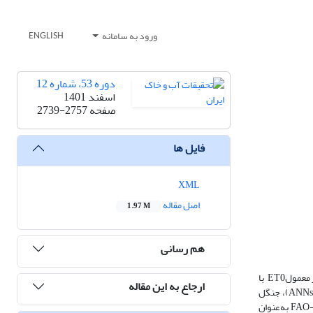
ورود به سامانه
ENGLISH
دوره 53، شماره 12
اسفند 1401
صفحه
2739-2757
فایل ها
XML
اصل مقاله
1.97 M
هم رسانی
تبخیرتعرق مرجع (ET0) یک متغیر هیدرولوژیکی پیچیده است که براساس متغیرهای هواشناسی مختلف که بر تعادل آب و انرژی تأثیر می‌گذارند، تعریف می‌شود. به‌‌طور معمولET0 با
ارجاع به این مقاله
روش‌‌های تجربی مختلف برمبنای داده‌‌های اقلیمی دقیق محاسبه می‌‌شود. هدف از این مطالعه ارزیابی روش‌های مختلف داده کاوی که شامل شبکه‌های عصبی مصنوعی (ANNs)، جنگل
تصادفی (RF) و ماشین بردار پشتیبان (SVM) می‌‌باشد جهت تخمین ET0 با حداقل ورودی‌های هواشناسی است. در این مطالعه، مدل FAO-56 Penman-Monteith (FPM) به‌‌عنوان