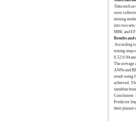
Data such as 
were collect
mining metho
into two sets
MBE, and EF c
Results and 
According to
testing steps
0.52, 0.94 an
The average a
ANNs and RF m
result, using
achieved. Th
sunshine hour
Conclusion: I
Predictor Imp
their plainer