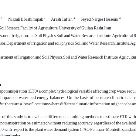
1
2
3
4
t
Niazali Ebrahimipak
Arash Tafteh
Seyed Narges Hosseini
il Science, Faculty of Agriculture, University of Guilan, Rasht, Iran
sor of Irrigation and Soil Physics, Soil and Water Research Institute, Agricultural
sor, Department of irrigation and soil physics, Soil and Water Research Institute,
rtment of Irrigation and Soil Physics, Soil and Water Research Institute, Agricul
n
potranspiration (ET0), a complex hydrological variable affecting crop water requir
 impact on water and energy balances. On the basis of accurate climatic data, 
ut there are a lots of locations where different climatic information might not be a
 of this study is to evaluate different data mining methods to estimate ET0 with
potranspiration be estimated without reducing accuracy, regardless of the availabili
T0 with respect to the plant water demand system (FAO Penman-Monteith standard
nd methods: