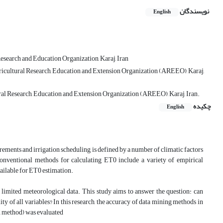
نویسندگان
English
 Research and Education Organization, Karaj, Iran
 Agricultural Research, Education and Extension Organization (AREEO), Karaj,
tural Research, Education and Extension Organization (AREEO), Karaj, Iran.
چکیده
English
ements and irrigation scheduling, is defined by a number of climatic factors
conventional methods for calculating ET0 include a variety of empirical
vailable for ET0 estimation.
 limited meteorological data. This study aims to answer the question: can
ty of all variables? In this research, the accuracy of data mining methods in
 method) was evaluated